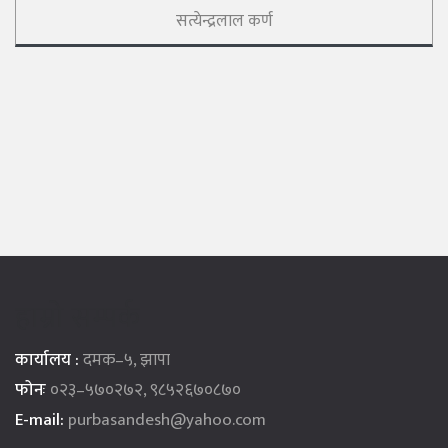
सत्येन्द्रलाल कर्ण
हाम्रो सम्पर्क
कार्यालय :
दमक–५, झापा
फोनः
०२३–५७०२७२, ९८५२६७०८७०
E-mail:
purbasandesh@yahoo.com