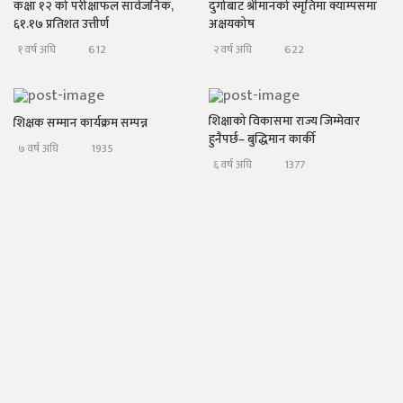
कक्षा १२ को परीक्षाफल सार्वजनिक,
दुर्गाबाट श्रीमानको स्मृतिमा क्याम्पसमा
६१.१७ प्रतिशत उत्तीर्ण
अक्षयकोष
612
622
१ वर्ष अघि
२ वर्ष अघि
शिक्षाको विकासमा राज्य जिम्मेवार
शिक्षक सम्मान कार्यक्रम सम्पन्न
हुनैपर्छ– बुद्धिमान कार्की
1935
७ वर्ष अघि
1377
६ वर्ष अघि