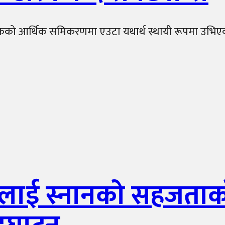
र्थिक समिकरणमा एउटा यथार्थ स्थायी रूपमा उभिएको छ रे
नलाई स्नानको सहजताक