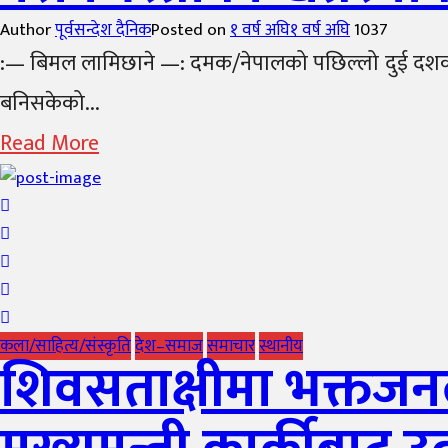
Author
पूर्वसन्देश दैनिक
Posted on
१ वर्ष अघि
१ वर्ष अघि
1037
:— बिमल लामिछाने —: दमक/नेपालको पछिल्लो दुई दशकको आ
बनिसकेको...
Read More
कला/साहित्य/संस्कृति
देश–समाज
समाचार
स्थानीय
शिवसताक्षीमा भक्तज