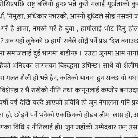
सिएपछि राष्ट्र बलियो हुन्छ भन्ने कुरो मलाई मूर्खताको कु
निर्धा, निमुखा, अधिकार नभएको, आफ्नो बुध्दिले सोच्न नसक्ने ज
 गरेँ है आमा, नमस्ते गरेँ है बुवा , हामीलाई भोट दिनु 
 यहाँ लुकेको छ हामी सबैले सोध्नै पर्ने प्रश्न “देश बनाउछ
समा समाजलाई दुई भागमा बाडीन्छ । एउटा जुनमा आम नागर
रहेको भनिएका तागतका बिरुद्धमा उभिन्छ। साथै यो शैलीमा
मा गलत शैली हो भन्ने हैन, कतिको भावना हुन सक्छ यो यथ
षज्ञ र भै राखेको नीति तथा कानूनलाई कम्जोर बनाउदछ। हाम
ौ वर्ष देखि चल्दै आएको प्रविधि हो जुन नेपालमा पनि प्
देहिता हो, छोड्नै पर्ने भनेको एकछिनको होडबाजीमा लाग्न हो, आत
निर्माणका विधि र नीतिलाई हो। जुन जहाँको उम्मेदवार छन् उसल