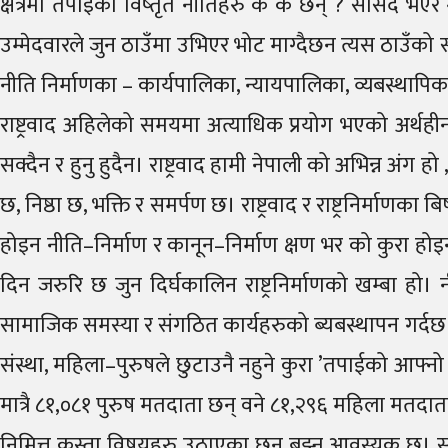
क्षेत्रमा तपाईको विष्तृत नीतिहरु के के छन् ? सांसद भए
उम्मेदवारले जुन ठाउँमा उभिएर भोट माग्दैछन त्यस ठाउँको 
नीति निर्माणका – कार्यपालिका, न्यायपालिका, व्यबस्थापिकाक
राष्ट्रवाद अहिलेको समयमा अत्याधिक प्रयोग भएको अर्थहीन श
सक्दैन र हुनु हुदैन। राष्ट्रवाद हामी नेपाली को अभिन्न अं
छ, निष्ठा छ, भक्ति र समर्पण छ। राष्ट्रवाद र राष्ट्रनिर्माणका
होइन नीति–निर्माण र कानून–निर्माण क्षण भर को कुरा होइन।
दिन जरुरि छ जुन दिर्घकालिन राष्ट्रनिर्माणको खम्बा हो। 
सामाजिक समस्या र संगठित कार्यहरुको ब्यबस्थापन गर्दछ। अहि
संस्था, महिला–पुरुषले छुटाउनै नहुने कुरा ’तपाईको आफ्
मात्रै ८१,०८१ पुरुष मतदाता छन् वने ८१,२९६ महिला मतदा
निमित्त कस्ता विषयहरु उठाएका छन् बुझ्न आवस्यक छ। साथै 