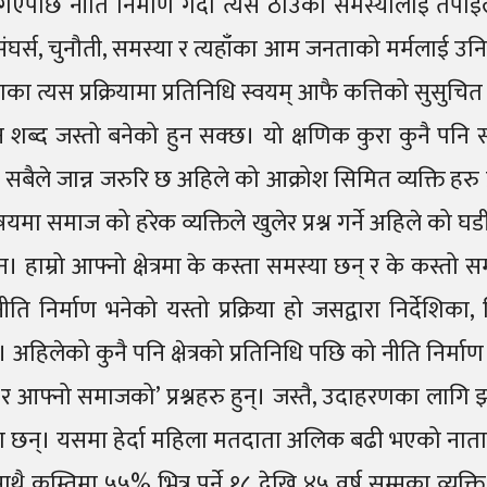
र गएपछि नीति निर्माण गर्दा त्यस ठाउका समस्यालाई तपाईले
संघर्स, चुनौती, समस्या र त्यहाँका आम जनताको मर्मलाई उनि
ा त्यस प्रक्रियामा प्रतिनिधि स्वयम् आफै कत्तिको सुसुचित 
ब्द जस्तो बनेको हुन सक्छ। यो क्षणिक कुरा कुनै पनि सार्व
ग हो , सबैले जान्न जरुरि छ अहिले को आक्रोश सिमित व्यक्ति 
 बिषयमा समाज को हरेक व्यक्तिले खुलेर प्रश्न गर्ने अहिले को घ
 हाम्रो आफ्नो क्षेत्रमा के कस्ता समस्या छन् र के कस्तो 
नीति निर्माण भनेको यस्तो प्रक्रिया हो जसद्वारा निर्देश
लेको कुनै पनि क्षेत्रको प्रतिनिधि पछि को नीति निर्माण गर
नो र आफ्नो समाजको’ प्रश्नहरु हुन्। जस्तै, उदाहरणका ल
ता छन्। यसमा हेर्दा महिला मतदाता अलिक बढी भएको नाताल
कम्तिमा ५५% भित्र पर्ने १८ देखि ४५ वर्ष सम्मका व्यक्ति