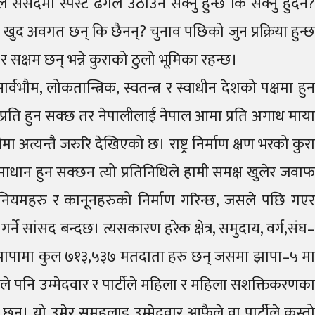
 संसदमा स्पस्ट ढंगले उठाउन सक्नु हुन्छ कि सक्नु हुदैन?
 खुद अवगत छन् कि छैनन्? चुनाव पछिको जुन प्रक्रिया हुन्छ
र सक्षम छन् भन्ने कुराको ठुलो भूमिका रहन्छ।
भौम, लोकतान्त्रिक, स्वतन्त्र र स्वाधीन देशको पक्षमा हुन
हरु प्रति हुन सक्छ तर नेपालीलाई नेपाल आमा प्रति अगाध माया
डीमा अत्यन्तै जरुरि देखिएको छ। राष्ट्र निर्माण क्षण भरको कुरा
समाधान हुन सक्छन त्यो प्रतिनिधिले हामी समक्ष खुलेर जवाफ
िका, नियमहरु र कानूनहरुको निर्माण गरिन्छ, जसले पछि गएर
्ने सांसद बन्दछ। त्यसकारण हरेक क्षेत्र, समुदाय, वर्ग,संघ–
ागि झापामा कुल ७१३,५३७ मतदाता हरु छन् जसमा झापा–५ मा
े पनि उम्मेदवार र पार्टीले महिला र महिला सशक्तिकरणका
 छन्। यो उमेर समूहलाइ उम्मेदवार आफैले वा पार्टीले कस्तो