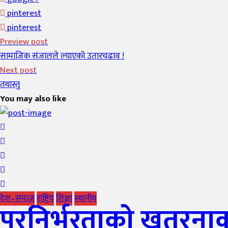
pinterest
pinterest
Preview post
सामाजिक संजालले ल्याएको उतारचढाव !
Next post
तथास्तु
You may also like
देश–समाज
राष्ट्रिय
शिक्षा
स्थानीय
परनिर्भरताको खतरनाक अस