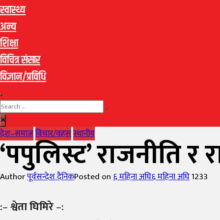
स्वास्थ्य
अन्य
शिक्षा
विचित्र संसार
विज्ञान/प्रविधि
देश–समाज
विचार/वहस
स्थानीय
‘पपुलिस्ट’ राजनीति र राष्
Author
पूर्वसन्देश दैनिक
Posted on
६ महिना अघि
६ महिना अघि
1233
:–
श्वेता घिमिरे
–: