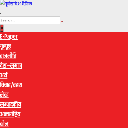
E-Paper
गृहपृष्ठ
राजनीति
देश–समाज
अर्थ
विचार/वहस
लेख
सम्पादकीय
अन्तर्राष्ट्रिय
खेल