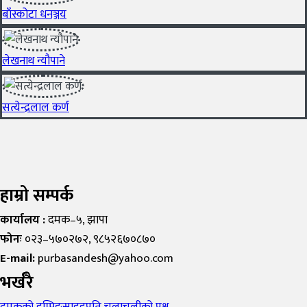
बाँस्कोटा धनञ्जय
लेखनाथ न्यौपाने
सत्येन्द्रलाल कर्ण
हाम्रो सम्पर्क
कार्यालय :
दमक–५, झापा
फोनः
०२३–५७०२७२, ९८५२६७०८७०
E-mail:
purbasandesh@yahoo.com
भर्खरै
दमकको डम्पिङसाइडप्रति चुलाचुलीको प्रश्न