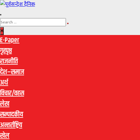
E-Paper
गृहपृष्ठ
राजनीति
देश–समाज
अर्थ
विचार/वहस
लेख
सम्पादकीय
अन्तर्राष्ट्रिय
खेल