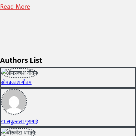
Read More
Authors List
ओमप्रकाश गौतम
डा. सकुन्तला गुरागाई