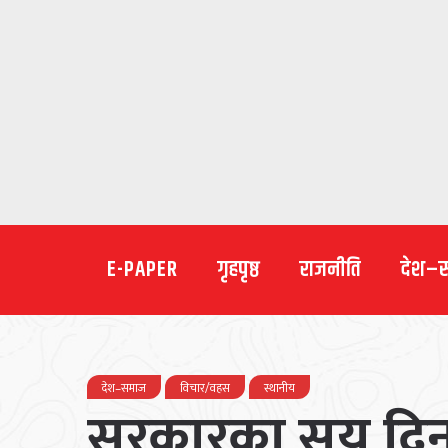
E-PAPER
गृहपृष्ठ
राजनीति
देश–
देश–समाज
विचार/वहस
स्थानीय
सरकारका सय दिनक