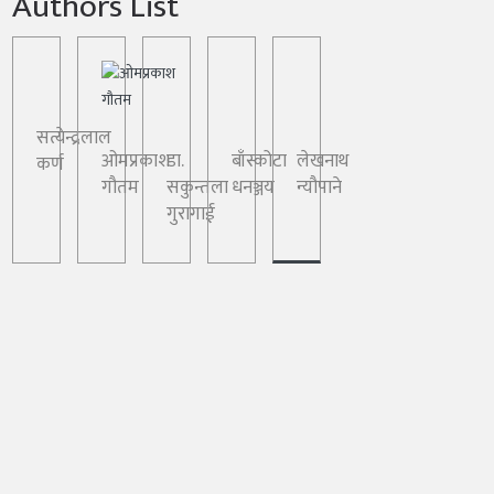
Authors List
सत्येन्द्रलाल
ओमप्रकाश
डा.
बाँस्कोटा
लेखनाथ
कर्ण
गौतम
सकुन्तला
धनञ्जय
न्यौपाने
गुरागाई