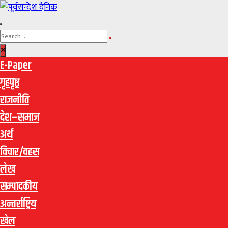
E-Paper
गृहपृष्ठ
राजनीति
देश–समाज
अर्थ
विचार/वहस
लेख
सम्पादकीय
अन्तर्राष्ट्रिय
खेल