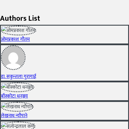
Authors List
ओमप्रकाश गौतम
डा. सकुन्तला गुरागाई
बाँस्कोटा धनञ्जय
लेखनाथ न्यौपाने