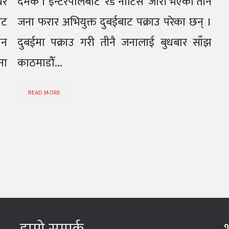
यर
दमक । इन्टरपोलबाट ‘रेड नोटिस’ जारी भएका तीन
ाट
जना फरार अभियुक्त दुबईबाट पक्राउ परेका छन् ।
ान
दुबईमा पक्राउ गरी तीनै जनालाई बुधबार साँझ
ना
काठमाडौँ...
READ MORE