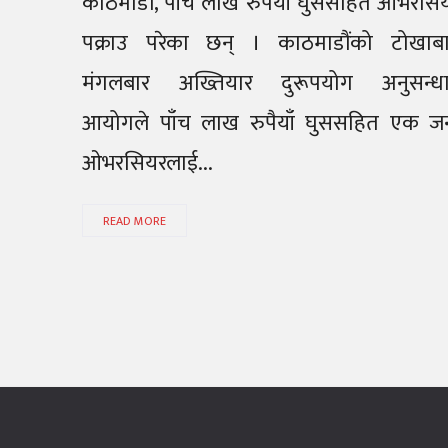
काठमाडौं, पाँच लाख रुपैयाँ घुससहित ओभरसि
पक्राउ परेका छन् । काठमाडौंको टोखाब
मंगलबार अख्तियार दुरूपयोग अनुसन्ध
आयोगले पाँच लाख रुपैयाँ घुससहित एक ज
ओभरसियरलाई...
READ MORE