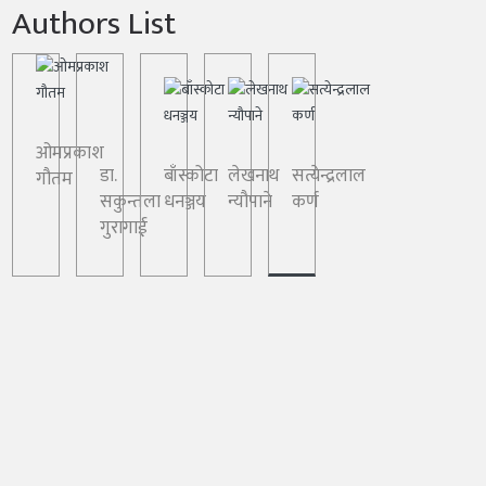
Authors List
ओमप्रकाश
डा.
बाँस्कोटा
लेखनाथ
सत्येन्द्रलाल
गौतम
सकुन्तला
धनञ्जय
न्यौपाने
कर्ण
गुरागाई