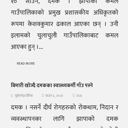
१० साउन, दमक । झापाको कमल
गाउँपालिकाको प्रमुख प्रशासकीय अधिकृतको
रूपमा केशवकुमार ढकाल आएका छन् । उनी
इलामको चुलाचुली गाउँपालिकाबाट कमल
आएका हुन् ।...
READ MORE
बिमारी खोज्दै दमकका स्वास्थ्यकर्मी गाँउ पस्ने
358
पूर्वसन्देश दैनिक
साउन ६, २०८१
दमक । नसर्ने दीर्घ रोगहरुको रोकथाम, निदान र
व्यवस्थापनका लागि झापाको दमक