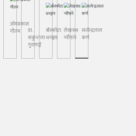
ओमप्रकाश
डा.
बाँस्कोटा
लेखनाथ
सत्येन्द्रलाल
गौतम
सकुन्तला
धनञ्जय
न्यौपाने
कर्ण
गुरागाई