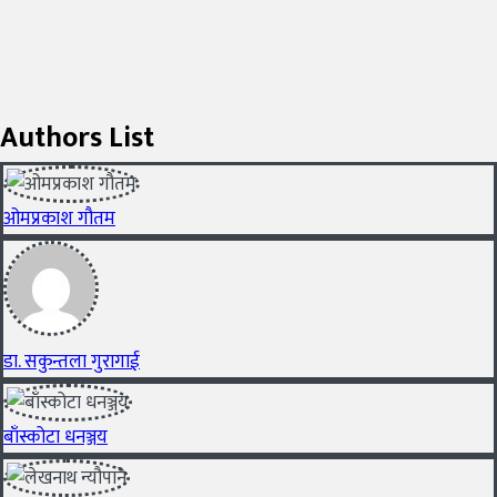
Authors List
ओमप्रकाश गौतम
डा. सकुन्तला गुरागाई
बाँस्कोटा धनञ्जय