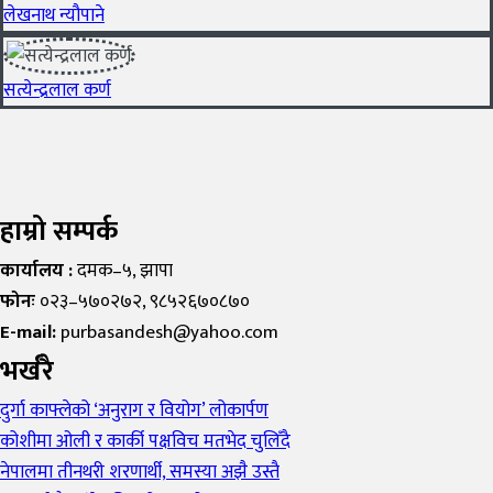
लेखनाथ न्यौपाने
सत्येन्द्रलाल कर्ण
हाम्रो सम्पर्क
कार्यालय :
दमक–५, झापा
फोनः
०२३–५७०२७२, ९८५२६७०८७०
E-mail:
purbasandesh@yahoo.com
भर्खरै
दुर्गा काफ्लेको ‘अनुराग र वियोग’ लोकार्पण
कोशीमा ओली र कार्की पक्षविच मतभेद चुलिँदै
नेपालमा तीनथरी शरणार्थी, समस्या अझै उस्तै