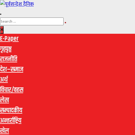
E-Paper
गृहपृष्ठ
राजनीति
देश–समाज
अर्थ
विचार/वहस
लेख
सम्पादकीय
अन्तर्राष्ट्रिय
खेल