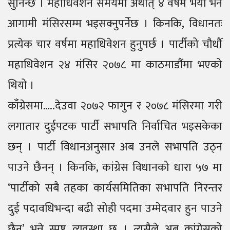
सुनिन्छ । महाधिवेशन समयमा अर्थात् ४ वर्षमै भयो भने
आगामी मंसिरसम्म भइसक्नुपर्नेछ । किनकि, विधानतः
प्रत्येक चार वर्षमा महाधिवेशन हुनुपर्छ । पार्टीको चौधौँ
महाधिवेशन २४ मंसिर २०७८ मा काठमाडौंमा भएको
थियो ।
काँग्रेसमा…..देउवा २०७२ फागुन र २०७८ मंसिरमा गरी
लगातार दुईपटक पार्टी सभापति निर्वाचित भइसकेका
छन् । पार्टी विधानअनुसार अब उनले सभापति उठ्न
पाउने छैनन् । किनकि, कांग्रेस विधानको धारा ५७ मा
‘पार्टीको सबै तहका कार्यसमितिका सभापति निरन्तर
दुई पदावधिभन्दा बढी सोही पदमा उम्मेदवार हुन पाउने
छैन’ भन्ने स्पष्ट व्यवस्था छ । त्यसैले अब कांग्रेसको