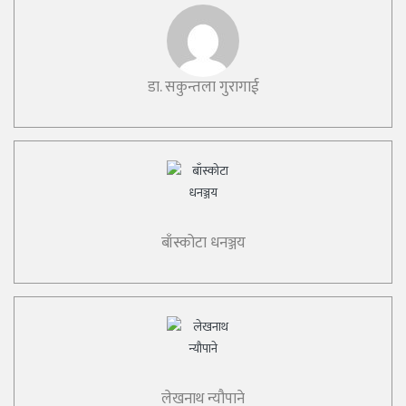
डा. सकुन्तला गुरागाई
बाँस्कोटा धनञ्जय
लेखनाथ न्यौपाने