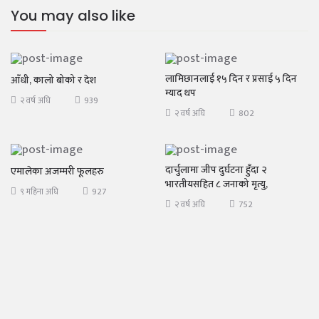
You may also like
लामिछानलाई १५ दिन र प्रसाई ५ दिन
आँधी, कालो बोको र देश
म्याद थप
939
२ वर्ष अघि
802
२ वर्ष अघि
दार्चुलामा जीप दुर्घटना हुँदा २
एमालेका अजम्मरी फूलहरु
भारतीयसहित ८ जनाको मृत्यु,
927
९ महिना अघि
752
२ वर्ष अघि