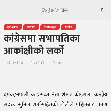
देश–समाज
राजनीति
विचार/वहस
स्थानीय
कांग्रेसमा सभापतिका
आकांक्षीको लर्को
1315
पूर्वसन्देश दैनिक
२ वर्ष अघि
दमक/नेपाली कांग्रेसका नेता शेखर कोइराला केन्द्रीय
सदस्य सुनिल शर्मासहितको टोलीले पश्चिमबाट भ्रमण