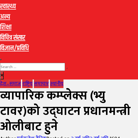
स्वास्थ्य
अन्य
शिक्षा
विचित्र संसार
विज्ञान/प्रविधि
देश–समाज
राष्ट्रिय
समाचार
स्थानीय
व्यापारिक कम्प्लेक्स (भ्यु
टावर)को उद्घाटन प्रधानमन्त्री
ओलीबाट हुने