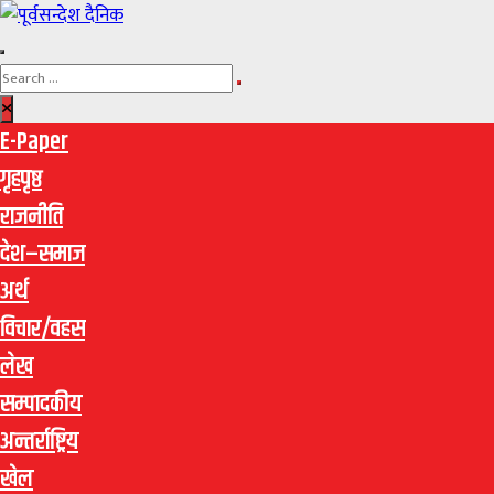
E-Paper
गृहपृष्ठ
राजनीति
देश–समाज
अर्थ
विचार/वहस
लेख
सम्पादकीय
अन्तर्राष्ट्रिय
खेल