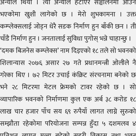
अन्योल थियो । त्यो अन्योल हटाएर सञ्चालनमा आउने
भएकोमा खुशी लागेको छ । मेरो शुभकामना । उक्त
कम्प्लेक्सलाई जोड्न धेरै सडक निर्माण हुन बाँकी छन । ती
चाँडै निर्माण हुन । जनतालाई सुविधा पुगोस् भन्ने चाहान्छु ।
‘दमक बिजनेस कम्प्लेक्स’ नाम दिइएको १८ तले सो भवनको
शिलान्यास २०७६ असार २७ गते प्रधानमन्त्री ओलीले नै
गरेका थिए । ७२ मिटर उचाई कंक्रिट संरचनामा बनेको छ
भने २८ मिटरमा मेटल फ्रेमको टावर रहेको छ । सो
व्यापारिक भवनको निर्माणमा कुल एक अर्ब ३८ करोड १८
लाख चार हजार पाँच सय ६९ रुपैयाँ लागत लाग्ने सुरुको
सम्झौता रहेकोमा परियोजना सम्पन्न हुँदा ५ दशमलव ४
प्रतिशत लागत मूल्य बढेको सहरी विकास तथा भवन