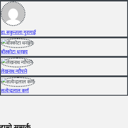
डा. सकुन्तला गुरागाई
बाँस्कोटा धनञ्जय
लेखनाथ न्यौपाने
सत्येन्द्रलाल कर्ण
हाम्रो सम्पर्क