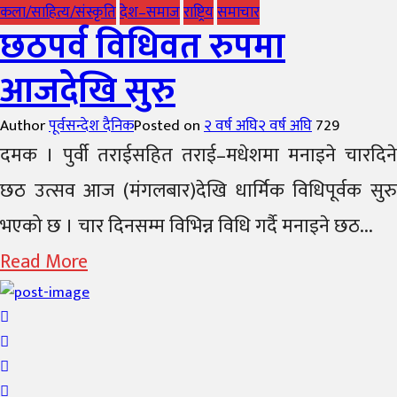
कला/साहित्य/संस्कृति
देश–समाज
राष्ट्रिय
समाचार
छठपर्व विधिवत रुपमा
आजदेखि सुरु
Author
पूर्वसन्देश दैनिक
Posted on
२ वर्ष अघि
२ वर्ष अघि
729
दमक । पुर्वी तराईसहित तराई–मधेशमा मनाइने चारदिने
छठ उत्सव आज (मंगलबार)देखि धार्मिक विधिपूर्वक सुरु
भएको छ । चार दिनसम्म विभिन्न विधि गर्दै मनाइने छठ...
Read More