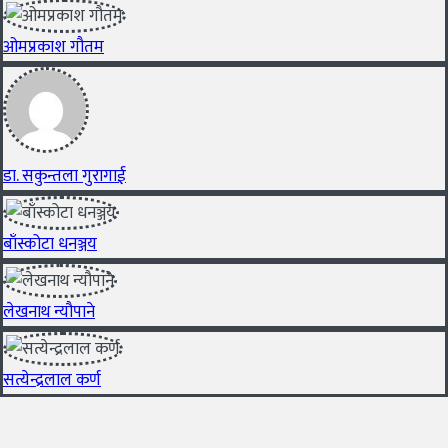
ओमप्रकाश गौतम
डा. सकुन्तला गुरागाई
बाँस्कोटा धनञ्जय
लेखनाथ न्यौपाने
सत्येन्द्रलाल कर्ण