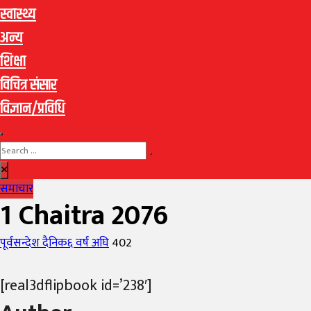
स्वास्थ्य
अन्य
शिक्षा
विचित्र संसार
विज्ञान/प्रविधि
समाचार
1 Chaitra 2076
Author
Posted
पूर्वसन्देश दैनिक
६ वर्ष अघि
402
on
[real3dflipbook id=’238′]