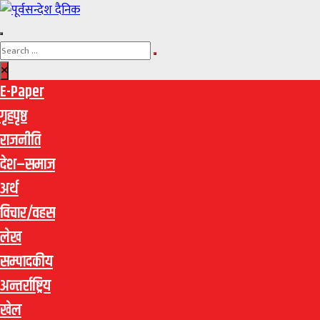
E-Paper
गृहपृष्ठ
राजनीति
देश–समाज
अर्थ
विचार/वहस
लेख
सम्पादकीय
अन्तर्राष्ट्रिय
खेल