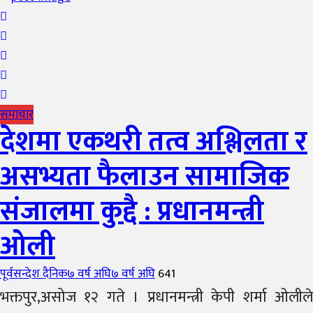
समाचार
देशमा एकथरी तत्व अश्लिलता र
असभ्यता फैलाउन सामाजिक
संजालमा कुद्दै : प्रधानमन्त्री
ओली
Author
Posted
पूर्वसन्देश दैनिक
७ वर्ष अघि
७ वर्ष अघि
641
on
भक्तपुर,असोज १२ गते । प्रधानमन्त्री केपी शर्मा ओलीले