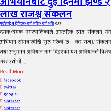
अभियानबाट दुई दिनमा झण्डै २
लाख राजश्व संकलन
Author
Posted
पूर्वसन्देश दैनिक
२ वर्ष अघि
२ वर्ष अघि
983
on
दमक/दमक नगरपालिकाले आन्तरिक स्रोत संकलन गर्ने
अभियान सोमबारदेखि सुरु गरेको छ । कर राजश्व संकलन
तथा अनुगमन अभियान नाम दिइएको यस अभियानले विशेष
गरेर उद्योगी,...
Read More
facebook
twitter
google+
pinterest
pinterest