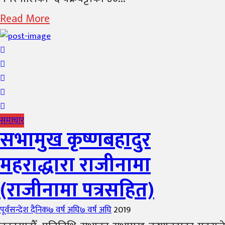
Read More
समाचार
सभामुख कृष्णबहादुर
महराद्धारा राजीनामा
(राजीनामा पत्रसहित)
Author
Posted
पूर्वसन्देश दैनिक
७ वर्ष अघि
७ वर्ष अघि
2019
on