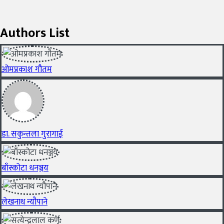
Authors List
ओमप्रकाश गौतम
डा. सकुन्तला गुरागाई
बाँस्कोटा धनञ्जय
लेखनाथ न्यौपाने