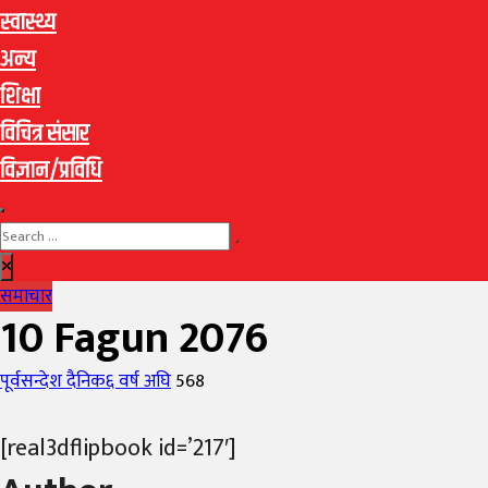
स्वास्थ्य
अन्य
शिक्षा
विचित्र संसार
विज्ञान/प्रविधि
समाचार
10 Fagun 2076
Author
Posted
पूर्वसन्देश दैनिक
६ वर्ष अघि
568
on
[real3dflipbook id=’217′]