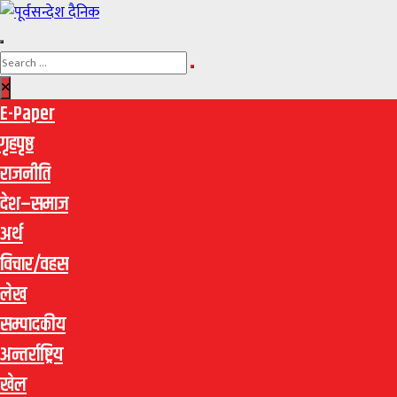
E-Paper
गृहपृष्ठ
राजनीति
देश–समाज
अर्थ
विचार/वहस
लेख
सम्पादकीय
अन्तर्राष्ट्रिय
खेल