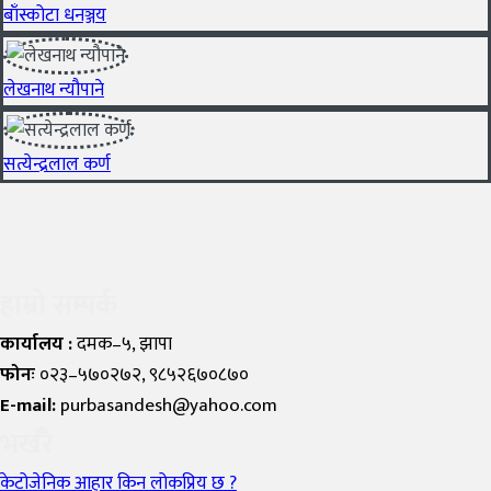
बाँस्कोटा धनञ्जय
लेखनाथ न्यौपाने
सत्येन्द्रलाल कर्ण
हाम्रो सम्पर्क
कार्यालय :
दमक–५, झापा
फोनः
०२३–५७०२७२, ९८५२६७०८७०
E-mail:
purbasandesh@yahoo.com
भर्खरै
केटोजेनिक आहार किन लोकप्रिय छ ?