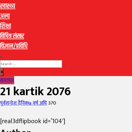
स्वास्थ्य
अन्य
शिक्षा
विचित्र संसार
विज्ञान/प्रविधि
समाचार
21 kartik 2076
Author
Posted
पूर्वसन्देश दैनिक
७ वर्ष अघि
370
on
[real3dflipbook id=’104′]