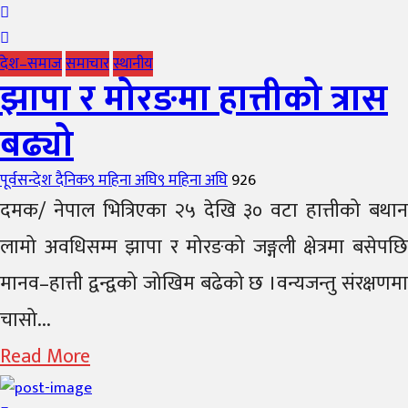
देश–समाज
समाचार
स्थानीय
झापा र मोरङमा हात्तीको त्रास
बढ्यो
Author
Posted
पूर्वसन्देश दैनिक
९ महिना अघि
९ महिना अघि
926
on
दमक/ नेपाल भित्रिएका २५ देखि ३० वटा हात्तीको बथान
लामो अवधिसम्म झापा र मोरङको जङ्गली क्षेत्रमा बसेपछि
मानव–हात्ती द्वन्द्वको जोखिम बढेको छ ।वन्यजन्तु संरक्षणमा
चासो...
Read More