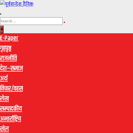
E-Paper
गृहपृष्ठ
राजनीति
देश–समाज
अर्थ
विचार/वहस
लेख
सम्पादकीय
अन्तर्राष्ट्रिय
खेल