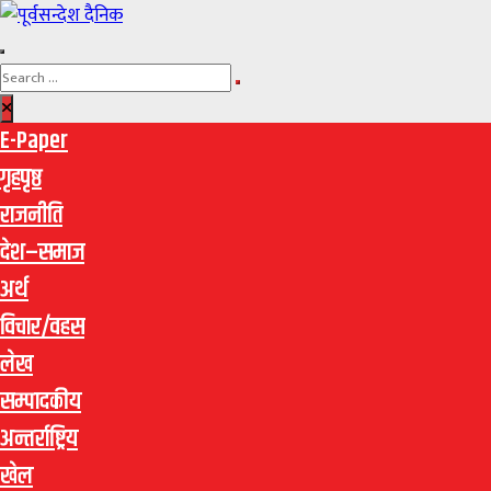
E-Paper
गृहपृष्ठ
राजनीति
देश–समाज
अर्थ
विचार/वहस
लेख
सम्पादकीय
अन्तर्राष्ट्रिय
खेल