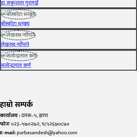
डा. सकुन्तला गुरागाई
बाँस्कोटा धनञ्जय
लेखनाथ न्यौपाने
सत्येन्द्रलाल कर्ण
हाम्रो सम्पर्क
कार्यालय :
दमक–५, झापा
फोनः
०२३–५७०२७२, ९८५२६७०८७०
E-mail:
purbasandesh@yahoo.com