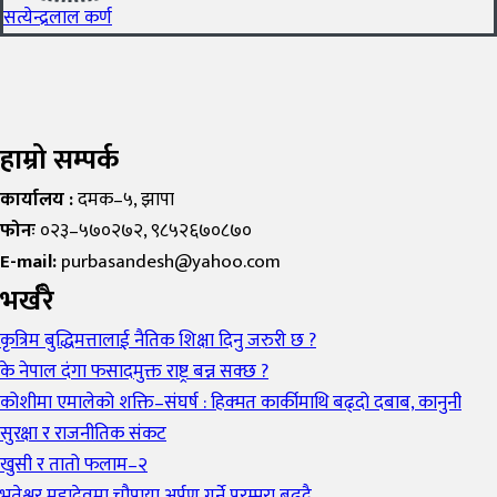
सत्येन्द्रलाल कर्ण
हाम्रो सम्पर्क
कार्यालय :
दमक–५, झापा
फोनः
०२३–५७०२७२, ९८५२६७०८७०
E-mail:
purbasandesh@yahoo.com
भर्खरै
कृत्रिम बुद्धिमत्तालाई नैतिक शिक्षा दिनु जरुरी छ ?
के नेपाल दंगा फसादमुक्त राष्ट्र बन्न सक्छ ?
कोशीमा एमालेको शक्ति–संघर्ष : हिक्मत कार्कीमाथि बढ्दो दबाब, कानुनी
सुरक्षा र राजनीतिक संकट
खुसी र तातो फलाम–२
भुतेश्वर महादेवमा चौपाया अर्पण गर्ने परम्परा बढ्दै