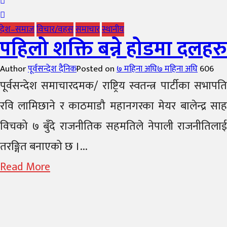
देश–समाज
विचार/वहस
समाचार
स्थानीय
पहिलो शक्ति बन्ने होडमा दलहरु
Author
पूर्वसन्देश दैनिक
Posted on
७ महिना अघि
७ महिना अघि
606
पूर्वसन्देश समाचारदमक/ राष्ट्रिय स्वतन्त्र पार्टीका सभापति
रवि लामिछाने र काठमाडौ महानगरका मेयर बालेन्द्र साह
विचको ७ बुँदे राजनीतिक सहमतिले नेपाली राजनीतिलाई
तरङ्गित बनाएको छ ।...
Read More