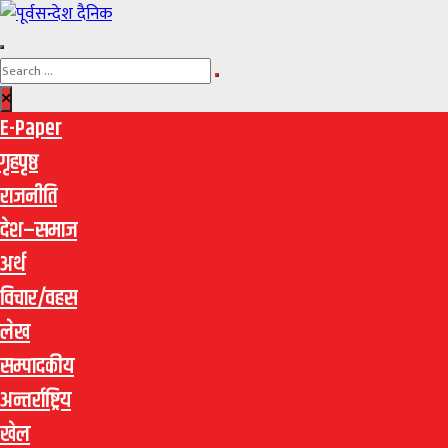
E-Paper
गृहपृष्ठ
राजनीति
देश–समाज
अर्थ
विचार/वहस
लेख
सम्पादकीय
अन्तर्राष्ट्रिय
खेल