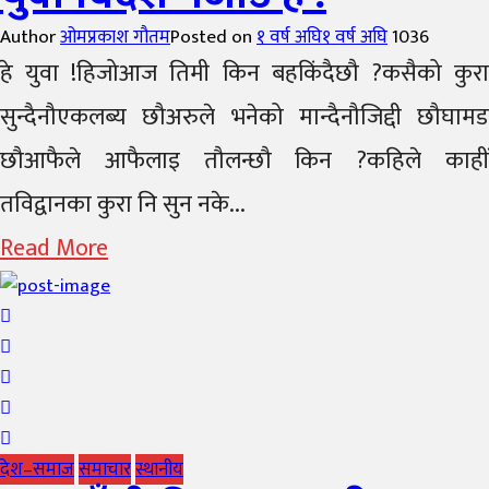
Author
ओमप्रकाश गौतम
Posted on
१ वर्ष अघि
१ वर्ष अघि
1036
हे युवा !हिजोआज तिमी किन बहकिंदैछौ ?कसैको कुरा
सुन्दैनौएकलब्य छौअरुले भनेको मान्दैनौजिद्दी छौघामड
छौआफैले आफैलाइ तौलन्छौ किन ?कहिले काहीं
तविद्वानका कुरा नि सुन नके...
Read More
देश–समाज
समाचार
स्थानीय