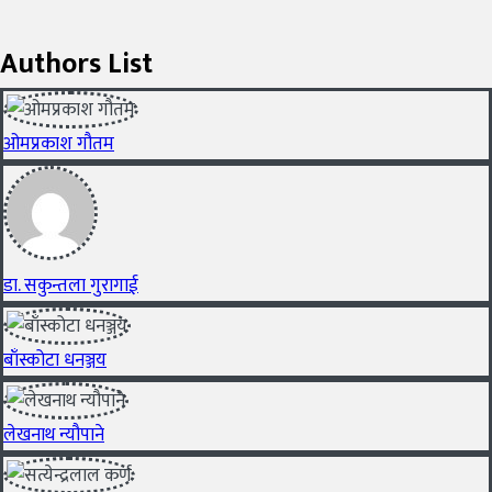
Authors List
ओमप्रकाश गौतम
डा. सकुन्तला गुरागाई
बाँस्कोटा धनञ्जय
लेखनाथ न्यौपाने