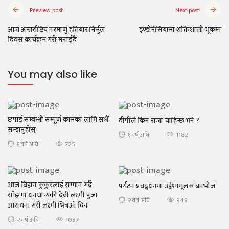
Preview post
Next post
आज अन्तर्राष्टिय परमाणु हतियार निर्मुल
इण्डोनेसियामा शक्तिशाली भूकम्प
दिवस कार्यक्रम गरी मनाईँदै
You may also like
छपाई सम्बन्धी सम्पूर्ण कामका लागि सधैं
वीपीले किन राजा चाहिन्छ भने ?
सम्झनुहोस्
1182
१ वर्ष अघि
725
१ वर्ष अघि
आज विहान कुकुरलाई सम्मान गर्दै
पर्यटन प्रवद्र्धनमा उद्देश्यमूलक बनभोज
साँझमा धनधान्यकी देवी लक्ष्मी पुजा
948
२ वर्ष अघि
आराधना गरी लक्ष्मी भित्रउने दिन
1087
२ वर्ष अघि