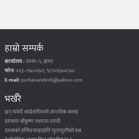
हाम्रो सम्पर्क
कार्यालय :
दमक–५, झापा
फोनः
०२३–५७०२७२, ९८५२६७०८७०
E-mail:
purbasandesh@yahoo.com
भर्खरै
झन् चर्कदै कांग्रेसभित्रको आन्तरिक कलह
दमकमा श्रीकृष्ण रथयात्रा तयारी
दमकको डम्पिङसाइडप्रति चुलाचुलीको प्रश्न