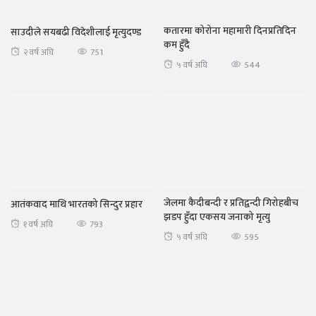
कतारमा कोरोना महामारी दिनप्रतिदिन
साउदीले सयबढी विदेशीलाई मृत्युदण्ड
कम हुँदै
751
२ वर्ष अघि
544
५ वर्ष अघि
जेलमा कैदीबन्दी र प्रतिद्वन्दी गिरोहबीच
आतंकवाद माथि भारतको सिन्दुर प्रहार
झडप हुँदा एकसय जनाको मृत्यु
793
१ वर्ष अघि
595
५ वर्ष अघि