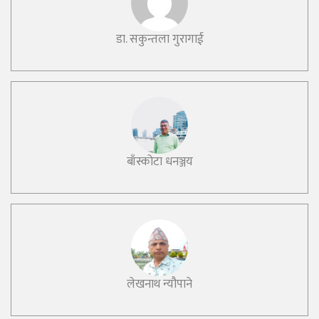
डा. सकुन्तला गुरागाई
बाँस्कोटा धनञ्जय
लेखनाथ न्यौपाने