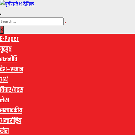
E-Paper
गृहपृष्ठ
राजनीति
देश–समाज
अर्थ
विचार/वहस
लेख
सम्पादकीय
अन्तर्राष्ट्रिय
खेल