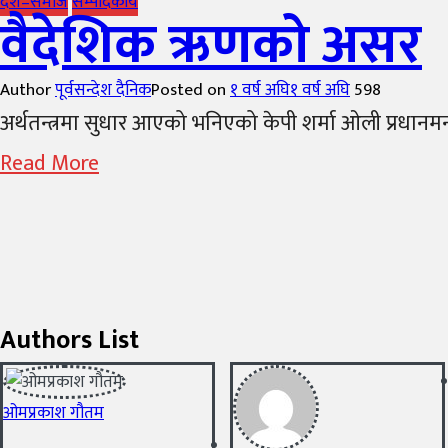
देश–समाज
सम्पादकीय
वैदेशिक ऋणको असर
Author
पूर्वसन्देश दैनिक
Posted on
१ वर्ष अघि
१ वर्ष अघि
598
अर्थतन्त्रमा सुधार आएको भनिएको केपी शर्मा ओली प्रधानमन्त
Read More
Authors List
ओमप्रकाश गौतम