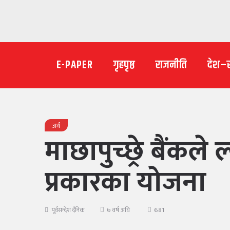
E-PAPER
गृहपृष्ठ
राजनीति
देश–
अर्थ
माछापुच्छ्रे बैंकल
प्रकारका योजना
681
पूर्वसन्देश दैनिक
७ वर्ष अघि