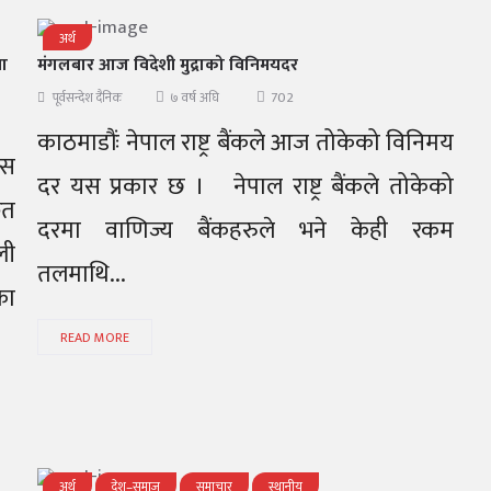
अर्थ
मा
मंगलबार आज विदेशी मुद्राको विनिमयदर
702
पूर्वसन्देश दैनिक
७ वर्ष अघि
काठमाडौंः नेपाल राष्ट्र बैंकले आज तोकेको विनिमय
ेस
दर यस प्रकार छ । नेपाल राष्ट्र बैंकले तोकेको
ृत
दरमा वाणिज्य बैंकहरुले भने केही रकम
ली
तलमाथि...
का
READ MORE
अर्थ
देश–समाज
समाचार
स्थानीय