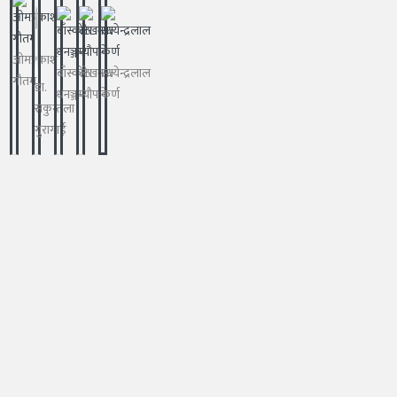
ओमप्रकाश
बाँस्कोटा
लेखनाथ
सत्येन्द्रलाल
गौतम
डा.
धनञ्जय
न्यौपाने
कर्ण
सकुन्तला
गुरागाई