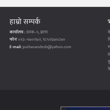
हाम्रो सम्पर्क
भ
कार्यालय :
दमक–५, झापा
क
फोनः
०२३–५७०२७२, ९८५२६७०८७०
व
E-mail:
purbasandesh@yahoo.com
स
प
क
क