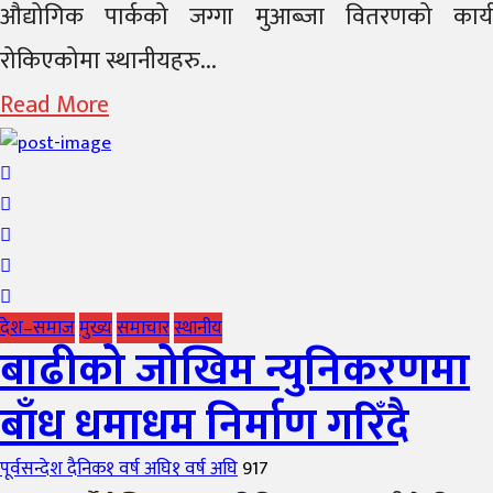
औद्योगिक पार्कको जग्गा मुआब्जा वितरणको कार्य
रोकिएकोमा स्थानीयहरु...
Read More
देश–समाज
मुख्य
समाचार
स्थानीय
बाढीको जोखिम न्युनिकरणमा
बाँध धमाधम निर्माण गरिँदै
Author
Posted
पूर्वसन्देश दैनिक
१ वर्ष अघि
१ वर्ष अघि
917