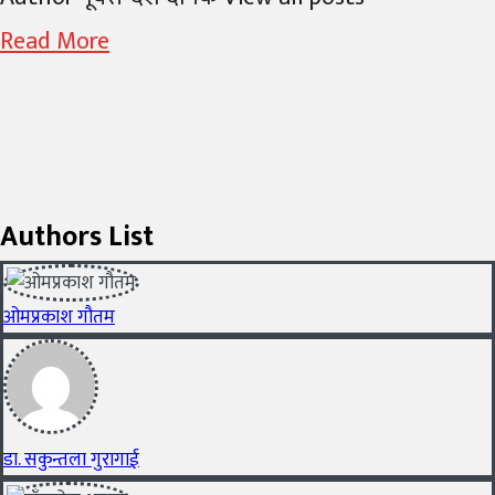
Read More
Authors List
ओमप्रकाश गौतम
डा. सकुन्तला गुरागाई