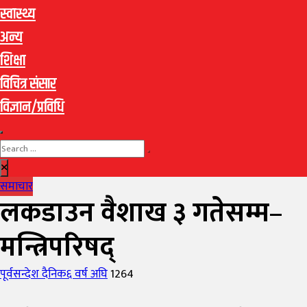
स्वास्थ्य
अन्य
शिक्षा
विचित्र संसार
विज्ञान/प्रविधि
समाचार
लकडाउन वैशाख ३ गतेसम्म–
मन्त्रिपरिषद्
Author
Posted
पूर्वसन्देश दैनिक
६ वर्ष अघि
1264
on