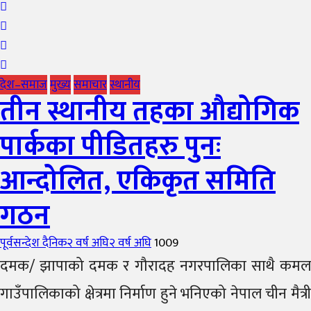
देश–समाज
मुख्य
समाचार
स्थानीय
तीन स्थानीय तहका औद्योगिक
पार्कका पीडितहरु पुनः
आन्दोलित, एकिकृत समिति
गठन
Author
Posted
पूर्वसन्देश दैनिक
२ वर्ष अघि
२ वर्ष अघि
1009
on
दमक/ झापाको दमक र गौरादह नगरपालिका साथै कमल
गाउँपालिकाको क्षेत्रमा निर्माण हुने भनिएको नेपाल चीन मैत्री