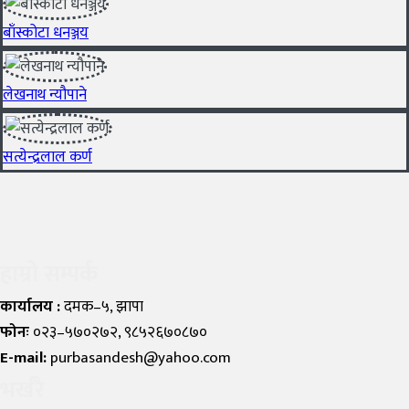
बाँस्कोटा धनञ्जय
लेखनाथ न्यौपाने
सत्येन्द्रलाल कर्ण
हाम्रो सम्पर्क
कार्यालय :
दमक–५, झापा
फोनः
०२३–५७०२७२, ९८५२६७०८७०
E-mail:
purbasandesh@yahoo.com
भर्खरै