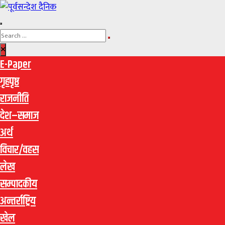
E-Paper
गृहपृष्ठ
राजनीति
देश–समाज
अर्थ
विचार/वहस
लेख
सम्पादकीय
अन्तर्राष्ट्रिय
खेल