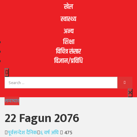
खेल
स्वास्थ्य
अन्य
शिक्षा
विचित्र संसार
विज्ञान/प्रविधि
समाचार
22 Fagun 2076
Author
Posted
पूर्वसन्देश दैनिक
६ वर्ष अघि
475