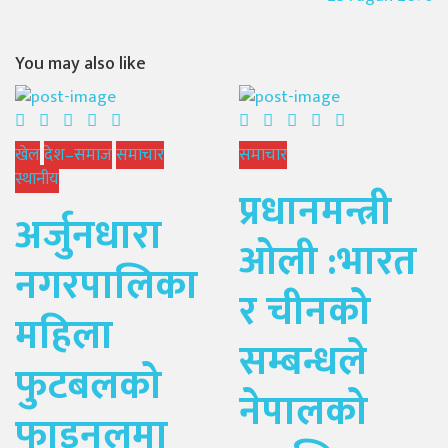
You may also like
खेल
देश–समाज
समाचार
समाचार
स्थानीय
प्रधानमन्त्री
अर्जुनधारा
ओली :भारत
नगरपालिका
र चीनको
महिला
सम्बन्धले
फुटबलको
नेपालको
फाइनलमा