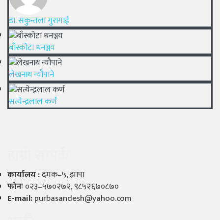
डा. सकुन्तला गुरागाई
बाँस्कोटा धनञ्जय
लेखनाथ न्यौपाने
सत्येन्द्रलाल कर्ण
हाम्रो सम्पर्क
कार्यालय :
दमक–५, झापा
फोनः
०२३–५७०२७२, ९८५२६७०८७०
E-mail:
purbasandesh@yahoo.com