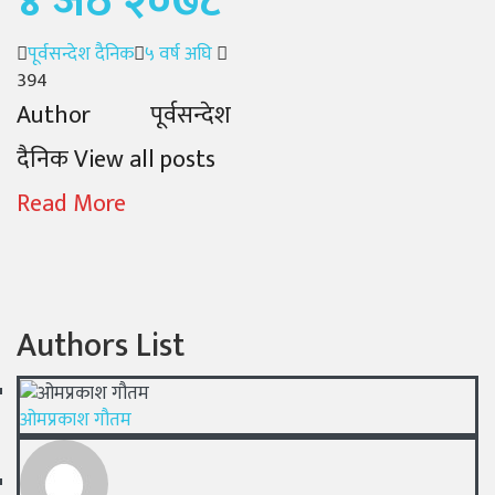
४ जेठ २०७८
Author
Posted
पूर्वसन्देश दैनिक
५ वर्ष अघि
on
394
Author पूर्वसन्देश
दैनिक View all posts
Read More
Authors List
ओमप्रकाश गौतम