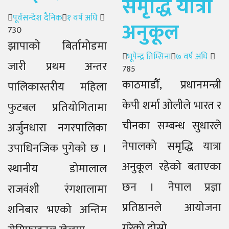
समृद्धि यात्रा
Author
Posted
पूर्वसन्देश दैनिक
१ वर्ष अघि
अनुकूल
on
730
झापाको बिर्तामोडमा
Author
Posted
भूपेन्द्र तिम्सिना
७ वर्ष अघि
जारी प्रथम अन्तर
on
785
काठमाडौँ, प्रधानमन्त्री
पालिकास्तरीय महिला
केपी शर्मा ओलीले भारत र
फुटबल प्रतियोगितामा
चीनका सम्बन्ध सुधारले
अर्जुनधारा नगरपालिका
नेपालको समृद्धि यात्रा
उपाधिनजिक पुगेको छ ।
अनुकूल रहेको बताएका
स्थानीय डोमालाल
छन । नेपाल प्रज्ञा
राजवंशी रंगशालामा
प्रतिष्ठानले आयोजना
शनिबार भएको अन्तिम
गरेको दोस्रो...