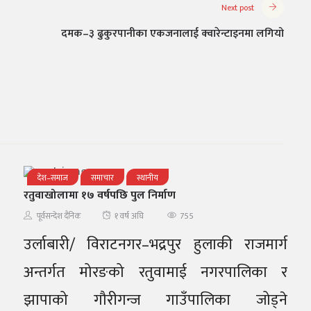
Next post
दमक–३ ढुकुरपानीका एकजनालाई क्वारेन्टाइनमा लगियो
देश–समाज
समाचार
स्थानीय
रतुवाखोलामा १७ वर्षपछि पुल निर्माण
755
पूर्वसन्देश दैनिक
१ वर्ष अघि
उर्लाबारी/ विराटनगर–भद्रपुर हुलाकी राजमार्ग
अन्तर्गत मोरङको रतुवामाई नगरपालिका र
झापाको गौरीगन्ज गाउँपालिका जोड्ने