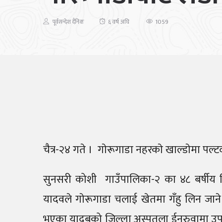
1059
पूर्वसन्देश दैनिक
६ वर्ष अघि
चैत्र-२४ गते ।
गाेरूगाडा नहरकाे खाल्डाेमा पल्ट
सुनसरी कोशी गाउँपालिका-२ का ४८ बर्षीय 
यादवले गाेरूगाडा चलाई खेतमा गँहु लिन जाने
भएका यादबको जिल्ला अस्पतला ईनरुवामा उपचार