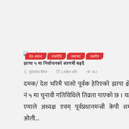
देश–समाज
राजनीति
समाचार
स्थानीय
झापा ५ मा निर्वाचनको सरगर्मी बढ्दै
761
पूर्वसन्देश दैनिक
६ महिना अघि
दमक/ देश भरिमै चासो पूर्वक हेरिएको झापा क्षेत
नंं ५ मा चुनावी गतिविधिले तिव्रता पाएको छ । यह
एमाले अध्यक्ष एवम् पूर्वप्रधानमन्त्री केपी शर्
ओली...