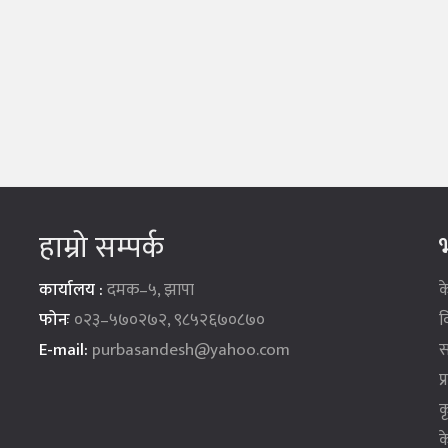
हाम्रो सम्पर्क
भ
कार्यालय :
दमक–५, झापा
क
फोनः
०२३–५७०२७२, ९८५२६७०८७०
व
E-mail:
purbasandesh@yahoo.com
स
प
क
क