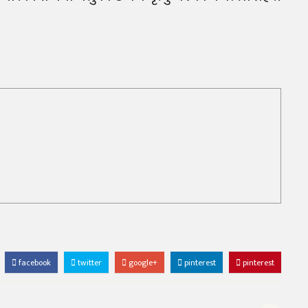
facebook
twitter
google+
pinterest
pinterest