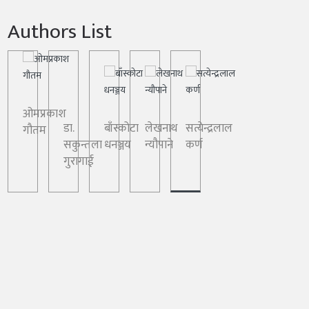
Authors List
ओमप्रकाश
डा.
बाँस्कोटा
लेखनाथ
सत्येन्द्रलाल
गौतम
सकुन्तला
धनञ्जय
न्यौपाने
कर्ण
गुरागाई