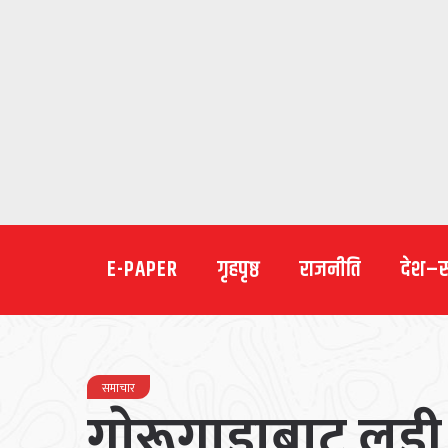
E-PAPER
गृहपृष्ठ
राजनीति
देश–
समाचार
गाेरूगाडाबाट लडी १