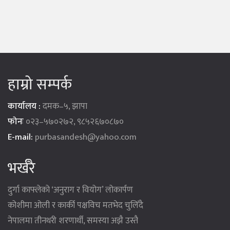
हाम्रो सम्पर्क
कार्यालय :
दमक–५, झापा
फोनः
०२३–५७०२७२, ९८५२६७०८७०
E-mail:
purbasandesh@yahoo.com
भर्खरै
दुर्गा काफ्लेको ‘अनुराग र वियोग’ लोकार्पण
कोशीमा ओली र कार्की पक्षविच मतभेद चुलिँदै
नेपालमा तीनथरी शरणार्थी, समस्या अझै उस्तै