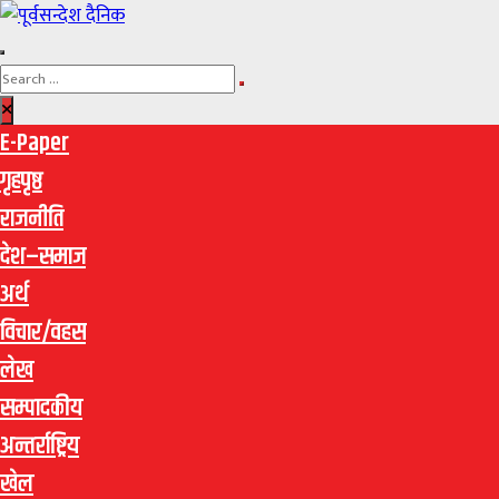
E-Paper
गृहपृष्ठ
राजनीति
देश–समाज
अर्थ
विचार/वहस
लेख
सम्पादकीय
अन्तर्राष्ट्रिय
खेल