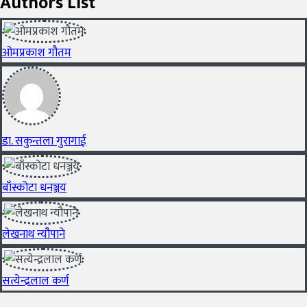
Authors List
ओमप्रकाश गौतम
डा. सकुन्तला गुरागाई
बाँस्कोटा धनञ्जय
लेखनाथ न्यौपाने
सत्येन्द्रलाल कर्ण