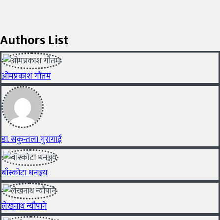
Authors List
ओमप्रकाश गौतम
डा. सकुन्तला गुरागाई
बाँस्कोटा धनञ्जय
लेखनाथ न्यौपाने