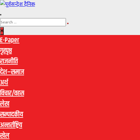
E-Paper
गृहपृष्ठ
राजनीति
देश–समाज
अर्थ
विचार/वहस
लेख
सम्पादकीय
अन्तर्राष्ट्रिय
खेल