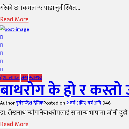
गरेको छ ।कमल -५ पाडाजुंगीस्थित...
Read More
देश–समाज
लेख
स्वास्थ्य
बाथरोग के हो र कस्तो 
Author
पूर्वसन्देश दैनिक
Posted on
२ वर्ष अघि
२ वर्ष अघि
946
डा. लेखनाथ न्यौपानेबाथरोगलाई सामान्य भाषामा जोर्नी दुख्ने 
Read More