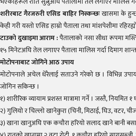
भएकाहरूले राति सुत्नुअघि पैतालामा तेल लगाएर मालिस गर
शरीरबाट
गैरजरुरी
एसिड
बाहिर
निस्कन्छः
खासमा के हुन्
केही गरी यस्तो एसिड हाम्रो पैताला तथा मांशपेशीमा रहिरह्यो 
टाउको
दुखाइमा
आराम
:
पैतालाको नसा सीधा रूपमा मस्तिष
१५ मिनेटअघि तेल लगाएर पैताला मालिस गर्दा दिमाग शान्त 
मोटोपनाबाट
जोगिने
आठ
उपाय
मोटोपनाले अचेल धेरैलाई सताउने गरेको छ । विभिन्न उपाय
जोगिन सकिन्छ ।
१) शारीरिक व्यायाम प्रशस्त मात्रामा गर्ने । जस्तै, नियमित १
२) गुलियो र चिल्लो खानेकुरा (चिनी, मिठाई, घिउ, वटर, चीज
३) खाना खानुअघि एक कचौरा हरियो सलाद खाने बानी बसाल
४) रातको खानामा २ वटा रोटी, १ कचौरा हरियो सागसब्जी,