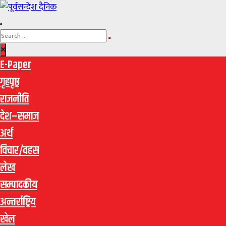
E-Paper
गृहपृष्ठ
राजनीति
देश–समाज
अर्थ
विचार/वहस
लेख
सम्पादकीय
अन्तर्राष्ट्रिय
खेल