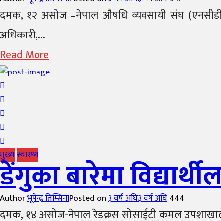
दमक, १२ असोज –नेपाल औषधि व्यवसायी संघ (एनसीडीए) 
अधिकारी,...
Read More
मुख्य
स्वास्थ्य
डेंगुका बारेमा विद्यार्
Author
भूपेन्द्र तिम्सिना
Posted on
३ वर्ष अघि
३ वर्ष अघि
444
दमक, १४ असोज-नेपाल रेडक्रस सोसाईटी कमल उपशाखाले शुक