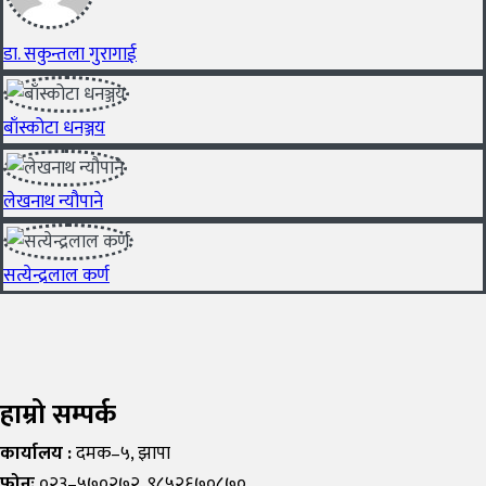
डा. सकुन्तला गुरागाई
बाँस्कोटा धनञ्जय
लेखनाथ न्यौपाने
सत्येन्द्रलाल कर्ण
हाम्रो सम्पर्क
कार्यालय :
दमक–५, झापा
फोनः
०२३–५७०२७२, ९८५२६७०८७०