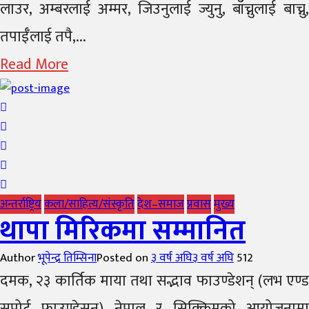
लाउर, अम्बरलाई अम्मर, जिउनुलाई ज्युनु, बाँच्नुलाई बाच्नु,
तपाईँलाई तपै,...
Read More
अन्तर्राष्ट्रिय
कला/साहित्य/संस्कृति
देश–समाज
प्रवास
मुख्य
थापा मिरिकमा सम्मानित
Author
भूपेन्द्र तिम्सिना
Posted on
३ वर्ष अघि
३ वर्ष अघि
512
दमक, २३ कार्तिक माया तथा सद्भाव फाउण्डेशन् (लभ एण्ड
सपोर्ट फाउण्डेसन) नेपाल र सिक्किमको आयोजनामा