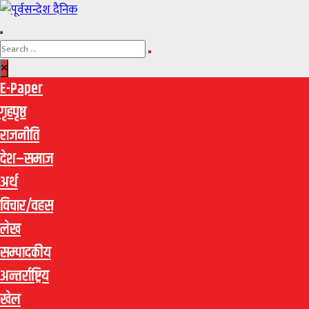
E-Paper
गृहपृष्ठ
राजनीति
देश–समाज
अर्थ
विचार/वहस
लेख
सम्पादकीय
अन्तर्राष्ट्रिय
खेल