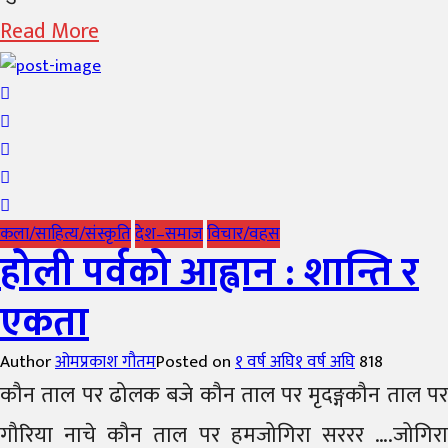
Read More
कला/साहित्य/संस्कृति
देश–समाज
विचार/वहस
होली पर्वको आह्वान : शान्ति र
एकता
Author
ओमप्रकाश गौतम
Posted on
१ वर्ष अघि
१ वर्ष अघि
818
कौन ताल पर ढोलक बजे कौन ताल पर मृदङ्गकौन ताल पर
गौरिया नाचे कौन ताल पर हमजोगिरा सररर ….जोगिरा