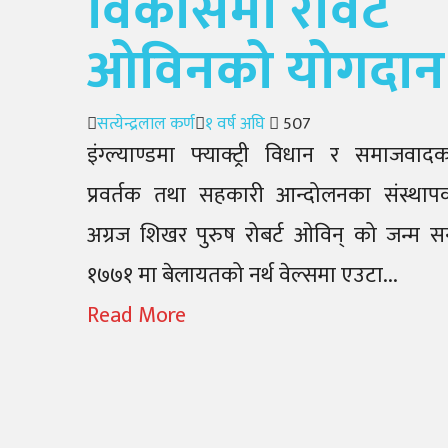
विकासमा रोवर्ट
ओविनको योगदान
Author
Posted
सत्येन्द्रलाल कर्ण
१ वर्ष अघि
507
on
इंग्ल्याण्डमा फ्याक्ट्री विधान र समाजवाद
प्रवर्तक तथा सहकारी आन्दोलनका संस्थाप
अग्रज शिखर पुरुष रोबर्ट ओविन् को जन्म सन
१७७१ मा बेलायतको नर्थ वेल्समा एउटा...
Read More