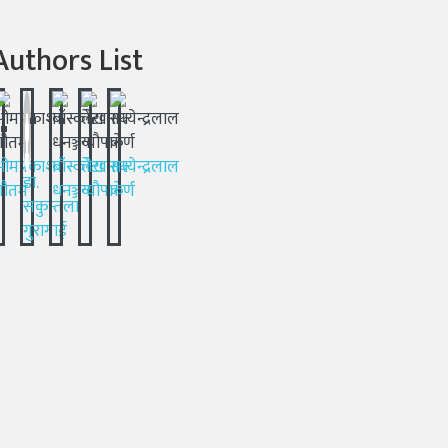
Authors List
ओमप्रकाश
बाँस्कोटा
लेखनाथ
सत्येन्द्रलाल
डा.
गौतम
धनञ्जय
न्यौपाने
कर्ण
सकुन्तला
गुरागाई