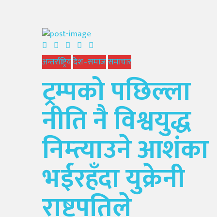
अन्तर्राष्ट्रिय
देश–समाज
समाचार
ट्रम्पको पछिल्ला
नीति नै विश्वयुद्ध
निम्त्याउने आशंका
भईरहँदा युक्रेनी
राष्ट्रपतिले