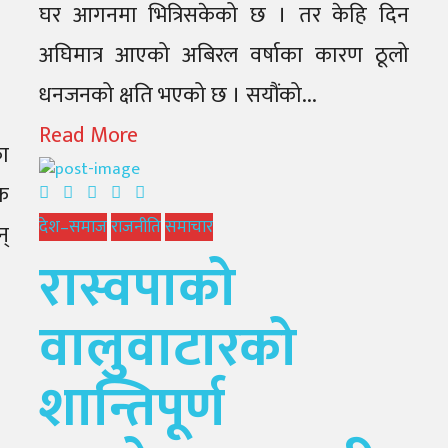
घर आगनमा भित्रिसकेको छ । तर केहि दिन
अघिमात्र आएको अबिरल वर्षाका कारण ठूलो
धनजनको क्षति भएको छ । सयौंको...
Read More
का
क
देश–समाज
राजनीति
समाचार
्
रास्वपाको
वालुवाटारको
शान्तिपूर्ण