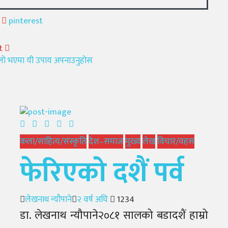
pinterest
t
र लो भएमा यी उपाय अपनाउनुहोस
कला/साहित्य/संस्कृति
देश–समाज
मुख्य
लेख
विचार/वहस
फेरिएको दशैं पर्व
Author
Posted
लेखनाथ न्यौपाने
२ वर्ष अघि
1234
on
डा. लेखनाथ न्यौपाने२०८१ सालको बडादशैं हाम्रो