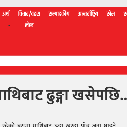
अर्थ
विचार/वहस
सम्पादकीय
अन्तर्राष्ट्रिय
खेल
स्
लेख
ाथिबाट ढुङ्गा खसेपछि..
ी रहेको बसमा माथिबाट ढुङ्गा खस्दा पाँच जना घाइते