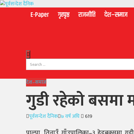
E-Paper
गृहपृष्ठ
राजनीति
देश–समाज
देश–समाज
गुडी रहेको बसमा म
Author
Posted
पूर्वसन्देश दैनिक
७ वर्ष अघि
619
on
पाल्पा, तिनाउँ गाँउपालिका–३ हेडबक्समा गुड