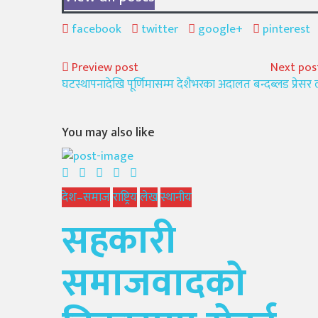
facebook
twitter
google+
pinterest
Preview post
Next pos
घटस्थापनादेखि पूर्णिमासम्म देशैभरका अदालत बन्द
ब्लड प्रेस
You may also like
देश–समाज
राष्ट्रिय
लेख
स्थानीय
सहकारी
समाजवादको