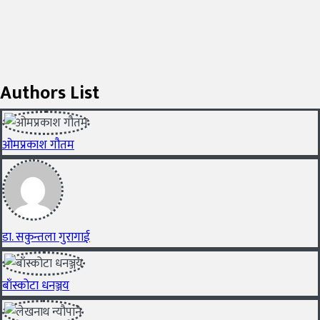
Authors List
ओमप्रकाश गौतम
डा. सकुन्तला गुरागाई
बाँस्कोटा धनञ्जय