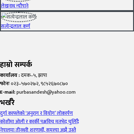
लेखनाथ न्यौपाने
सत्येन्द्रलाल कर्ण
हाम्रो सम्पर्क
कार्यालय :
दमक–५, झापा
फोनः
०२३–५७०२७२, ९८५२६७०८७०
E-mail:
purbasandesh@yahoo.com
भर्खरै
दुर्गा काफ्लेको ‘अनुराग र वियोग’ लोकार्पण
कोशीमा ओली र कार्की पक्षविच मतभेद चुलिँदै
नेपालमा तीनथरी शरणार्थी, समस्या अझै उस्तै