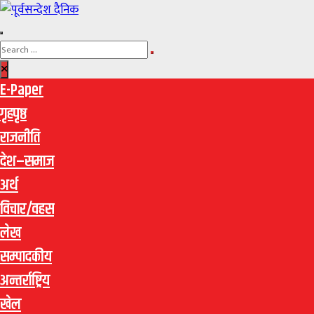
E-Paper
गृहपृष्ठ
राजनीति
देश–समाज
अर्थ
विचार/वहस
लेख
सम्पादकीय
अन्तर्राष्ट्रिय
खेल