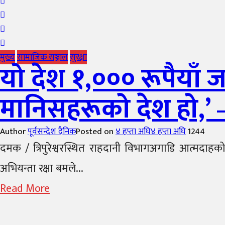
मुख्य
सामाजिक सञ्जाल
सुरक्षा
यो देश १,००० रूपैयाँ ज
मानिसहरूको देश हो,’ –
Author
पूर्वसन्देश दैनिक
Posted on
४ हप्ता अघि
४ हप्ता अघि
1244
दमक / त्रिपुरेश्वरस्थित राहदानी विभागअगाडि आत्मदा
अभियन्ता रक्षा बमले...
Read More