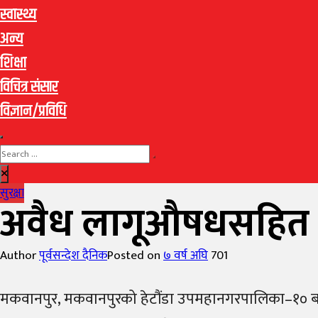
स्वास्थ्य
अन्य
शिक्षा
विचित्र संसार
विज्ञान/प्रविधि
सुरक्षा
अवैध लागूऔषधसहित ए
Author
पूर्वसन्देश दैनिक
Posted on
७ वर्ष अघि
701
मकवानपुर, मकवानपुरको हेटौंडा उपमहानगरपालिका–१० ब