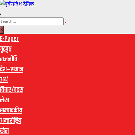
E-Paper
गृहपृष्ठ
राजनीति
देश–समाज
अर्थ
विचार/वहस
लेख
सम्पादकीय
अन्तर्राष्ट्रिय
खेल