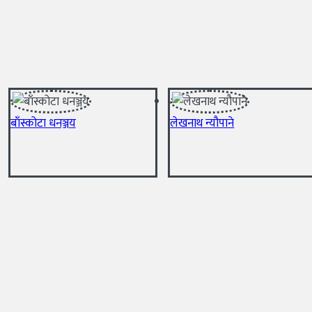
बाँस्कोटा धनञ्जय
लेखनाथ न्यौपाने