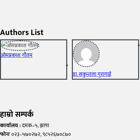
Authors List
ओमप्रकाश गौतम
डा. सकुन्तला गुरागाई
हाम्रो सम्पर्क
कार्यालय :
दमक–५, झापा
फोनः
०२३–५७०२७२, ९८५२६७०८७०