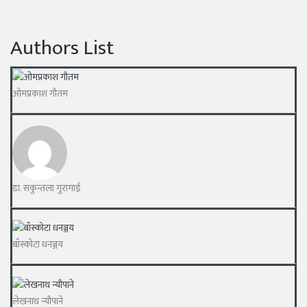
Authors List
ओमप्रकाश गौतम
डा. सकुन्तला गुरागाई
बाँस्कोटा धनञ्जय
लेखनाथ न्यौपाने