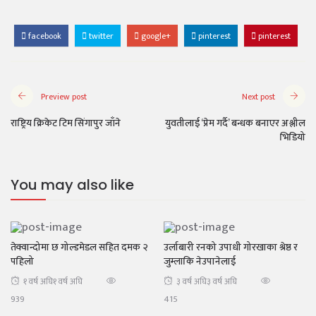
facebook
twitter
google+
pinterest
pinterest
Preview post
Next post
राष्ट्रिय क्रिकेट टिम सिंगापुर जाँने
युवतीलाई ‘प्रेम गर्दै’ बन्धक बनाएर अश्लील
भिडियो
You may also like
तेक्वान्दोमा छ गोल्डमेडल सहित दमक २
उर्लाबारी रनको उपाधी गोरखाका श्रेष्ठ र
पहिलो
जुम्लाकि नेउपानेलाई
१ वर्ष अघि
१ वर्ष अघि
३ वर्ष अघि
३ वर्ष अघि
939
415