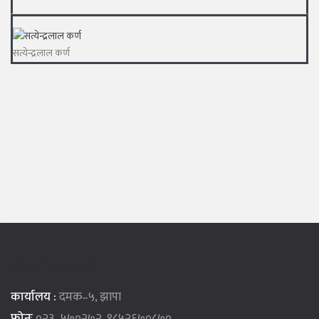
सत्येन्द्रलाल कर्ण
हाम्रो सम्पर्क
कार्यालय :
दमक–५, झापा
फोनः
०२३–५७०२७२, ९८५२६७०८७०