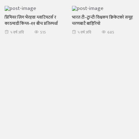
प्रिमियर लिग भैरहवा ग्लाटियटर्स र
भारत टी–ट्वान्टी विश्वकप क्रिकेटको समूह
काठमाडौं किंग्स–११ बीच प्रतिस्पर्धा
चरणबाटै बाहिरियो
515
685
५ वर्ष अघि
५ वर्ष अघि