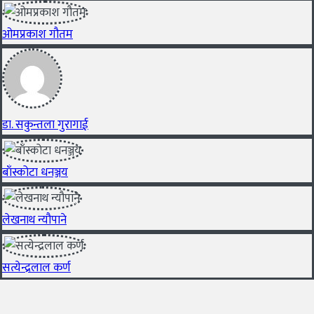
ओमप्रकाश गौतम
डा. सकुन्तला गुरागाई
बाँस्कोटा धनञ्जय
लेखनाथ न्यौपाने
सत्येन्द्रलाल कर्ण