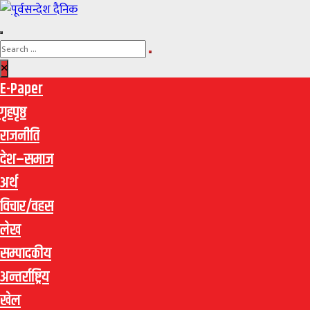
E-Paper
गृहपृष्ठ
राजनीति
देश–समाज
अर्थ
विचार/वहस
लेख
सम्पादकीय
अन्तर्राष्ट्रिय
खेल