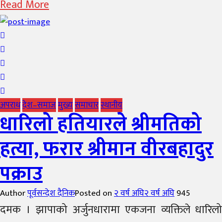
Read More
अपराध
देश–समाज
मुख्य
समाचार
स्थानीय
धारिलो हतियारले श्रीमतिको
हत्या, फरार श्रीमान वीरबहादुर
पक्राउ
Author
पूर्वसन्देश दैनिक
Posted on
२ वर्ष अघि
२ वर्ष अघि
945
दमक । झापाको अर्जुनधारामा एकजना व्यक्तिले धारिलो