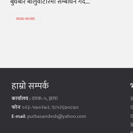
बुधबार बालुवाटारमा सम्बोधन गर्दै...
READ MORE
हाम्रो सम्पर्क
भ
कार्यालय :
दमक–५, झापा
झ
फोनः
०२३–५७०२७२, ९८५२६७०८७०
द
E-mail:
purbasandesh@yahoo.com
द
क