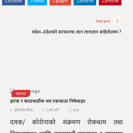
facebook
twitter
google+
pinterest
pinterest
Next post
मधेश–प्रदेशको सरकारमा जान तानातान कहिलेसम्म ?
समाचार
झापा र काठमाडौंमा थप एकसाता निषेधाज्ञा
892
पूर्वसन्देश दैनिक
५ वर्ष अघि
दमक/ कोरोनाको संक्रमण रोकथाम तथा