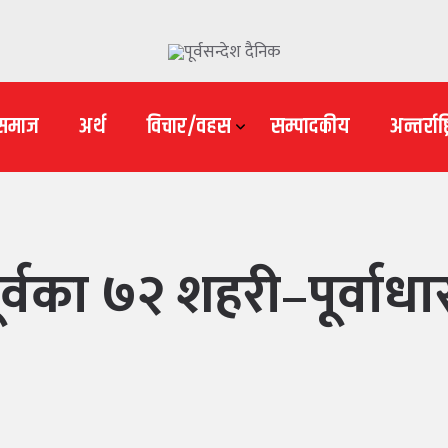
समाज
अर्थ
विचार/वहस
सम्पादकीय
अन्तर्राष्ट
र्वका ७२ शहरी–पूर्वाध