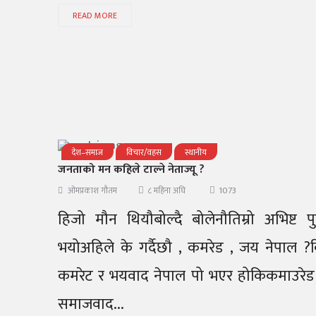
READ MORE
देश–समाज
विचार/वहस
स्थानीय
जनताको मन कहिले टाल्ने नेताज्यू ?
1073
ओमप्रकाश गौतम
८ महिना अघि
हिजो मौन थियौबोल्दै बोलेनौतिम्रो अभिष्ट पु
भयोअहिले के गर्दैछौ , कमरेड , जय नेपाल ?
कमरेट र भयवाद नेपाल पो भएर होकिकमाउरेड
समाजवाद...