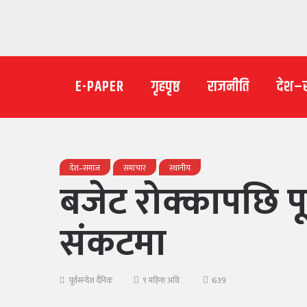
E-PAPER
गृहपृष्ठ
राजनीति
देश–
देश–समाज
समाचार
स्थानीय
बजेट रोक्कापछि पू
संकटमा
639
पूर्वसन्देश दैनिक
९ महिना अघि