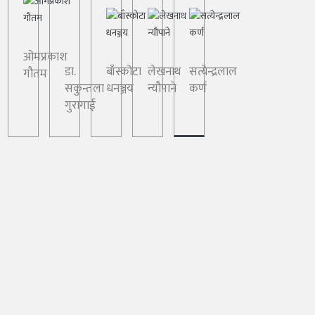
ओमप्रकाश
डा.
बाँस्कोटा
लेखनाथ
सत्येन्द्रलाल
गौतम
सकुन्तला
धनञ्जय
न्यौपाने
कर्ण
गुरागाई