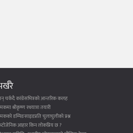
र्खरै
न् चर्कदै कांग्रेसभित्रको आन्तरिक कलह
मकमा श्रीकृष्ण रथयात्रा तयारी
मकको डम्पिङसाइडप्रति चुलाचुलीको प्रश्न
ेटोजेनिक आहार किन लोकप्रिय छ ?