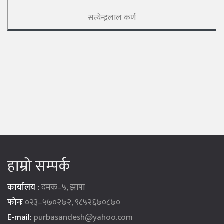
सत्येन्द्रलाल कर्ण
हाम्रो सम्पर्क
कार्यालय :
दमक–५, झापा
फोनः
०२३–५७०२७२, ९८५२६७०८७०
E-mail:
purbasandesh@yahoo.com