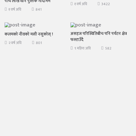
पाँच लाख थान पुस्तक गोदाममै
3422
१ वर्ष अघि
841
१ वर्ष अघि
असहज परिस्थितिबीच पनि पर्यटन क्षेत्र
कलमको नीवको मसी नसुकोस् !
फस्टाउँदै
801
२ वर्ष अघि
582
९ महिना अघि