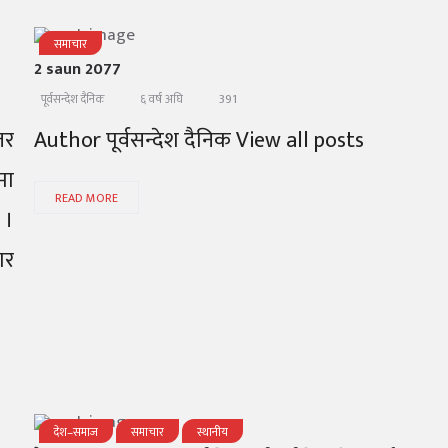
समाचार
2 saun 2077
391
पूर्वसन्देश दैनिक
६ वर्ष अघि
तर
Author पूर्वसन्देश दैनिक View all posts
मा
READ MORE
 ।
ार
देश–समाज
समाचार
स्थानीय