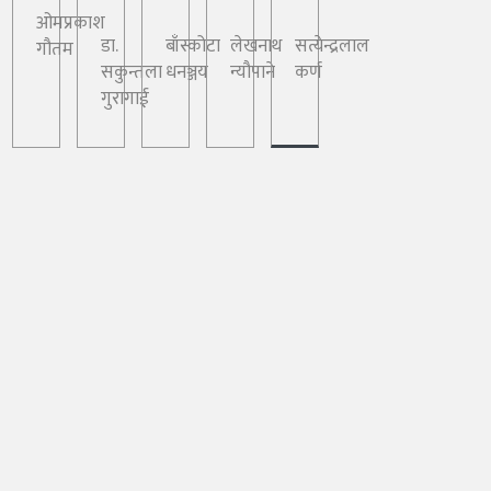
ओमप्रकाश
डा.
बाँस्कोटा
लेखनाथ
सत्येन्द्रलाल
गौतम
सकुन्तला
धनञ्जय
न्यौपाने
कर्ण
गुरागाई