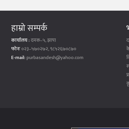
हाम्रो सम्पर्क
भ
कार्यालय :
दमक–५, झापा
द
फोनः
०२३–५७०२७२, ९८५२६७०८७०
क
E-mail:
purbasandesh@yahoo.com
व
स
प
क