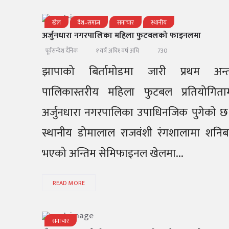
खेल
देश–समाज
समाचार
स्थानीय
अर्जुनधारा नगरपालिका महिला फुटबलको फाइनलमा
730
पूर्वसन्देश दैनिक
१ वर्ष अघि
१ वर्ष अघि
झापाको बिर्तामोडमा जारी प्रथम अन्
पालिकास्तरीय महिला फुटबल प्रतियोगिता
अर्जुनधारा नगरपालिका उपाधिनजिक पुगेको छ
स्थानीय डोमालाल राजवंशी रंगशालामा शनिब
भएको अन्तिम सेमिफाइनल खेलमा...
READ MORE
समाचार