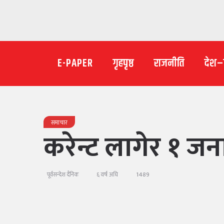
E-PAPER
गृहपृष्ठ
राजनीति
देश
समाचार
करेन्ट लागेर १ जना
1489
पूर्वसन्देश दैनिक
६ वर्ष अघि