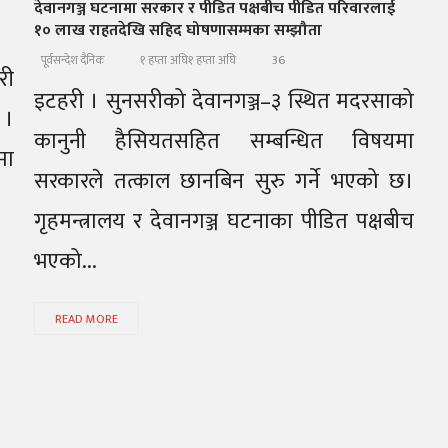
देवानगञ्ज घटनामा सरकार र पीडित पक्षबीच पीडित परिवारलाई
१० लाख राहतदेखि सहिद घोषणासम्मका सम्झौता
36
पूर्वसन्देश दैनिक
१ हप्ता अघि
१ हप्ता अघि
री
इटहरी । सुनसरीको देवानगञ्ज–३ स्थित मदरसाको
 ।
कानुनी हैसियतसहित सम्बन्धित विषयमा
मा
सरकारले तत्काल छानबिन सुरु गर्ने भएको छ।
गृहमन्त्रालय र देवानगञ्ज घटनाका पीडित पक्षबीच
भएको...
READ MORE