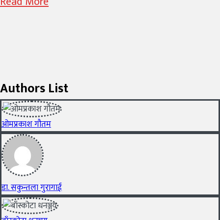
Read More
Authors List
ओमप्रकाश गौतम
डा. सकुन्तला गुरागाई