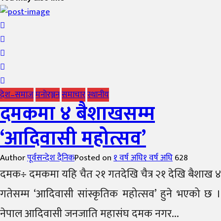
देश–समाज
मनोरञ्जन
समाचार
स्थानीय
दमकमा ४ बैशाखसम्म
‘आदिवासी महोत्सव’
Author
पूर्वसन्देश दैनिक
Posted on
१ वर्ष अघि
१ वर्ष अघि
628
दमक÷ दमकमा यहि चैत २१ गतदेखि चैत्र २१ देखि बैशाख ४
गतेसम्म ‘आदिवासी सांस्कृतिक महोत्सव’ हुने भएको छ ।
नेपाल आदिवासी जनजाति महासंघ दमक नगर...