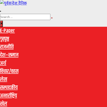
E-Paper
गृहपृष्ठ
राजनीति
देश–समाज
अर्थ
विचार/वहस
लेख
सम्पादकीय
अन्तर्राष्ट्रिय
खेल