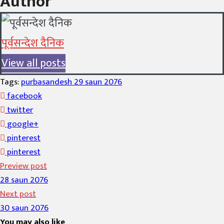
Author
पूर्वसन्देश दैनिक
View all posts
Tags:
purbasandesh 29 saun 2076
facebook
twitter
google+
pinterest
pinterest
Preview post
28 saun 2076
Next post
30 saun 2076
You may also like