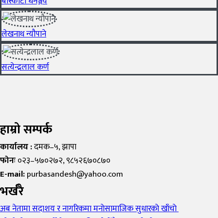
बाँस्कोटा धनञ्जय
लेखनाथ न्यौपाने
सत्येन्द्रलाल कर्ण
हाम्रो सम्पर्क
कार्यालय :
दमक–५, झापा
फोनः
०२३–५७०२७२, ९८५२६७०८७०
E-mail:
purbasandesh@yahoo.com
भर्खरै
अब नेतामा सदाशय र नागरिकमा मनाेसामाजिक सुधारकाे खाँचाे