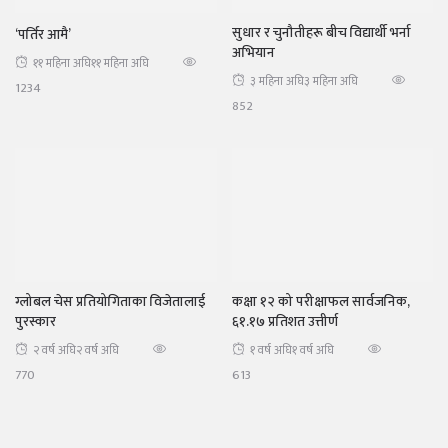
सुधार र चुनौतीहरू बीच विद्यार्थी भर्ना
‘पर्तिर आमै’
अभियान
११ महिना अघि
११ महिना अघि
३ महिना अघि
३ महिना अघि
1234
852
ग्लोबल चेस प्रतियोगिताका विजेतालाई
कक्षा १२ को परीक्षाफल सार्वजनिक,
पुरस्कार
६१.१७ प्रतिशत उत्तीर्ण
२ वर्ष अघि
२ वर्ष अघि
१ वर्ष अघि
१ वर्ष अघि
770
613