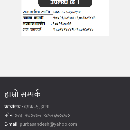
हाम्रो सम्पर्क
कार्यालय :
दमक–५, झापा
फोनः
०२३–५७०२७२, ९८५२६७०८७०
E-mail:
purbasandesh@yahoo.com