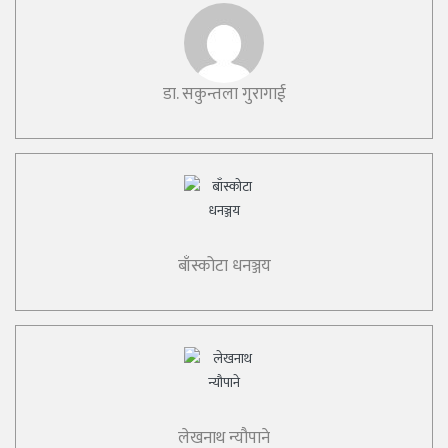
डा. सकुन्तला गुरागाई
बाँस्कोटा धनञ्जय
लेखनाथ न्यौपाने