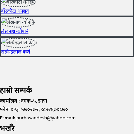
बाँस्कोटा धनञ्जय
लेखनाथ न्यौपाने
सत्येन्द्रलाल कर्ण
हाम्रो सम्पर्क
कार्यालय :
दमक–५, झापा
फोनः
०२३–५७०२७२, ९८५२६७०८७०
E-mail:
purbasandesh@yahoo.com
भर्खरै