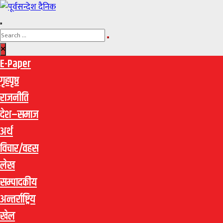
E-Paper
गृहपृष्ठ
राजनीति
देश–समाज
अर्थ
विचार/वहस
लेख
सम्पादकीय
अन्तर्राष्ट्रिय
खेल