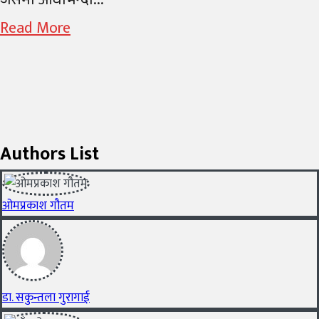
Read More
Authors List
ओमप्रकाश गौतम
डा. सकुन्तला गुरागाई