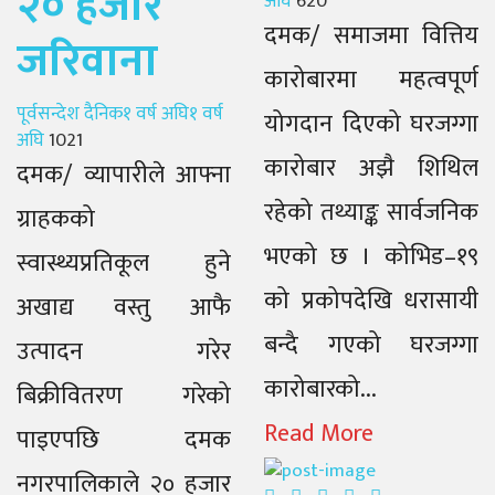
२० हजार
अघि
620
दमक/ समाजमा वित्तिय
जरिवाना
कारोबारमा महत्वपूर्ण
Author
Posted
पूर्वसन्देश दैनिक
१ वर्ष अघि
१ वर्ष
योगदान दिएको घरजग्गा
on
अघि
1021
कारोबार अझै शिथिल
दमक/ व्यापारीले आफ्ना
रहेको तथ्याङ्क सार्वजनिक
ग्राहकको
भएको छ । कोभिड–१९
स्वास्थ्यप्रतिकूल हुने
को प्रकोपदेखि धरासायी
अखाद्य वस्तु आफै
बन्दै गएको घरजग्गा
उत्पादन गरेर
कारोबारको...
बिक्रीवितरण गरेको
Read More
पाइएपछि दमक
नगरपालिकाले २० हजार