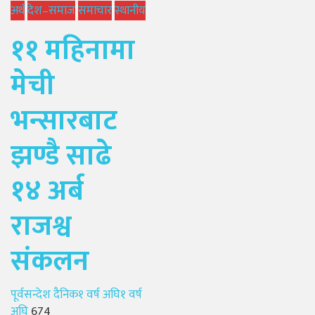
अर्थ
देश–समाज
समाचार
स्थानीय
११ महिनामा
मेची
भन्सारबाट
झण्डै साढे
१४ अर्ब
राजश्व
संकलन
Author
Posted
पूर्वसन्देश दैनिक
१ वर्ष अघि
१ वर्ष
on
अघि
674