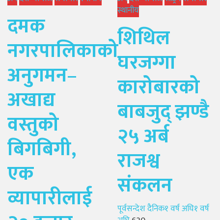
स्थानीय
दमक
शिथिल
नगरपालिकाको
घरजग्गा
अनुगमन–
कारोबारको
अखाद्य
बाबजुद् झण्डै
वस्तुको
२५ अर्ब
बिगबिगी,
राजश्व
एक
संकलन
व्यापारीलाई
Author
Posted
पूर्वसन्देश दैनिक
१ वर्ष अघि
१ वर्ष
on