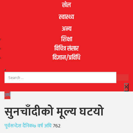
खेल
स्वास्थ्य
अन्य
शिक्षा
विचित्र संसार
विज्ञान/प्रविधि
अर्थ
सुनचाँदीको मूल्य घटयो
Author
Posted
पूर्वसन्देश दैनिक
७ वर्ष अघि
762
on