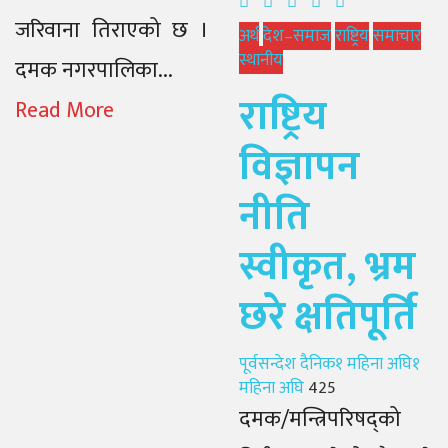
जरिवाना तिराएको छ ।
अर्थ
देश–समाज
राष्ट्रिय
समाचार
स्थानीय
दमक नगरपालिका...
राष्ट्रिय
Read More
विज्ञापन
नीति
स्वीकृत, भ्रम
छरे क्षतिपूर्ति
Author
Posted
पूर्वसन्देश दैनिक
१ महिना अघि
१
on
महिना अघि
425
दमक/मन्त्रिपरिषद्को