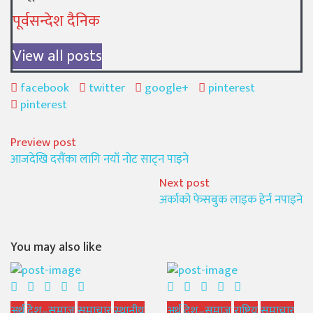
पूर्वसन्देश दैनिक
View all posts
facebook
twitter
google+
pinterest
pinterest
Preview post
आजदेखि दसैंका लागि नयाँ नोट साट्न पाइने
Next post
अर्काको फेसबुक लाइक हेर्न नपाइने
You may also like
अर्थ
देश–समाज
समाचार
स्थानीय
अर्थ
देश–समाज
राष्ट्रिय
समाचार