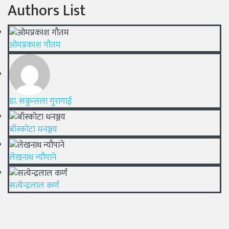
Authors List
ओमप्रकाश गौतम
डा. सकुन्तला गुरागाई
बाँस्कोटा धनञ्जय
लेखनाथ न्यौपाने
सत्येन्द्रलाल कर्ण