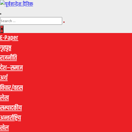
E-Paper
गृहपृष्ठ
राजनीति
देश–समाज
अर्थ
विचार/वहस
लेख
सम्पादकीय
अन्तर्राष्ट्रिय
खेल