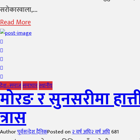
सरोकारवाला,...
Read More
देश–समाज
समाचार
स्थानीय
मोरङ र सुनसरीमा हात्
त्रास
Author
पूर्वसन्देश दैनिक
Posted on
२ वर्ष अघि
२ वर्ष अघि
681