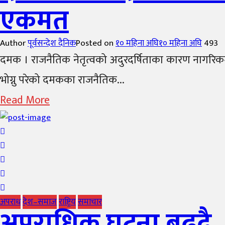
एकमत
Author
पूर्वसन्देश दैनिक
Posted on
१० महिना अघि
१० महिना अघि
493
दमक । राजनैतिक नेतृत्वको अदुरदर्षिताका कारण नागरिकमा
भोग्नु परेको दमकका राजनैतिक...
Read More
अपराध
देश–समाज
राष्ट्रिय
समाचार
अपराधिक घटना बढ्दै