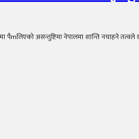
 पैmलिएको असन्तुष्टिमा नेपालमा शान्ति नचाहने तत्वले ख