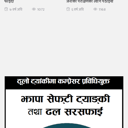
फाइदा
जनाको परीक्षणका लागि पठाइयो
1072
1168
७ वर्ष अघि
६ वर्ष अघि