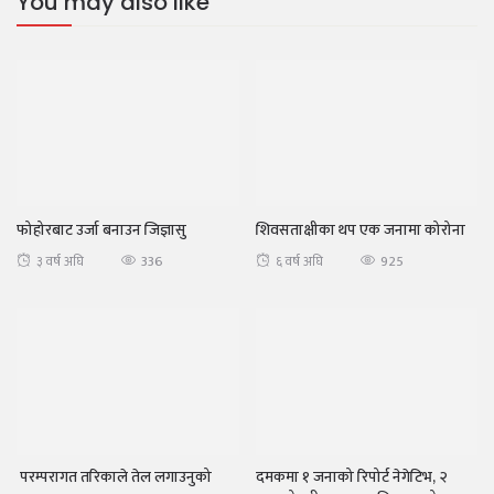
You may also like
फोहोरबाट उर्जा बनाउन जिज्ञासु
शिवसताक्षीका थप एक जनामा कोरोना
336
925
३ वर्ष अघि
६ वर्ष अघि
परम्परागत तरिकाले तेल लगाउनुको
दमकमा १ जनाको रिपोर्ट नेगेटिभ, २