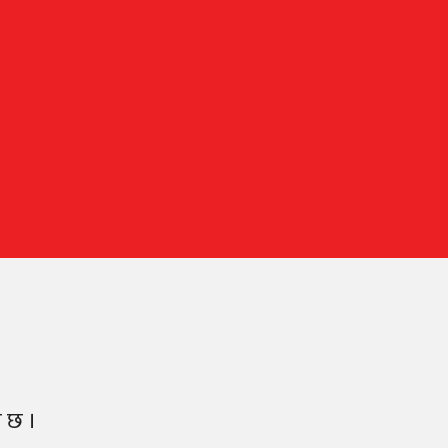
ो छ ।