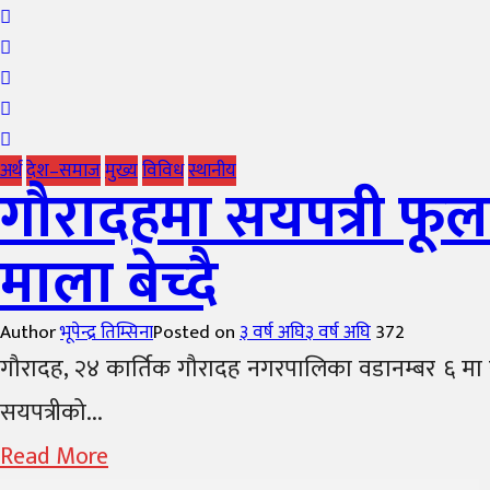
अर्थ
देश–समाज
मुख्य
विविध
स्थानीय
गौरादहमा सयपत्री फू
माला बेच्दै
Author
भूपेन्द्र तिम्सिना
Posted on
३ वर्ष अघि
३ वर्ष अघि
372
गौरादह, २४ कार्तिक गौरादह नगरपालिका वडानम्बर ६ मा र
सयपत्रीको...
Read More