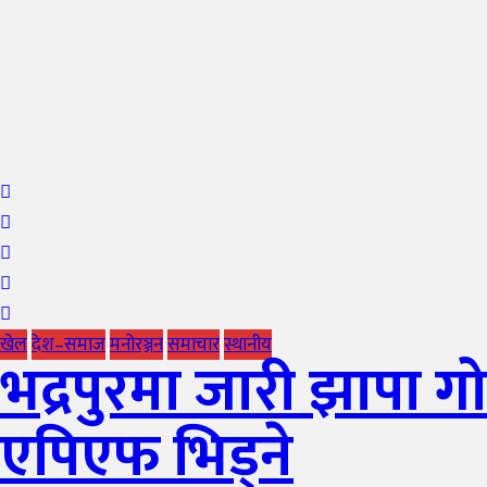
खेल
देश–समाज
मनोरञ्जन
समाचार
स्थानीय
भद्रपुरमा जारी झापा
एपिएफ भिड्ने