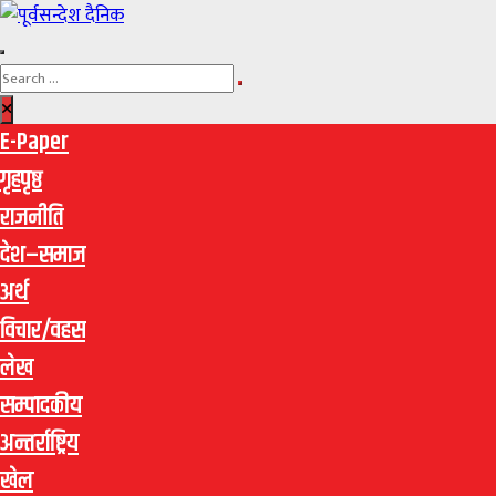
E-Paper
गृहपृष्ठ
राजनीति
देश–समाज
अर्थ
विचार/वहस
लेख
सम्पादकीय
अन्तर्राष्ट्रिय
खेल