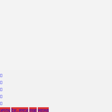
अपराध
देश–समाज
मुख्य
स्वास्थ्य