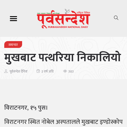
समाचार
मुखबाट पत्थरिया निकालियो
383
पूर्वसन्देश दैनिक
३ वर्ष अघि
विराटनगर, १५ पुस।
विराटनगर स्थित नोबेल अस्पतालले मुखबाट इण्डोस्कोप