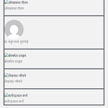
ओमप्रकाश गौतम
डा. सकुन्तला गुरागाई
बाँस्कोटा धनञ्जय
लेखनाथ न्यौपाने
सत्येन्द्रलाल कर्ण