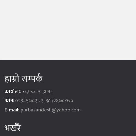
हाम्रो सम्पर्क
कार्यालय :
दमक–५, झापा
फोनः
०२३–५७०२७२, ९८५२६७०८७०
E-mail:
purbasandesh@yahoo.com
भर्खरै