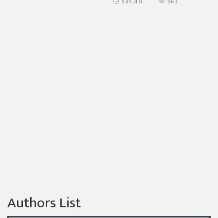
963
१ वर्ष अघि
Authors List