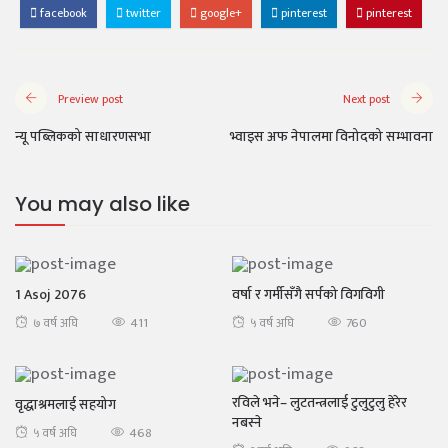
facebook
twitter
google+
pinterest
pinterest
Preview post
Next post
न्यू पब्लिकको साधारणसभा
भ्वाइस अफ नेपालमा विनोदको सम्भावना
You may also like
1 Asoj 2076
वर्षा र गर्मीसँगै सर्पको विगविगी
411
760
७ वर्ष अघि
५ वर्ष अघि
रविले भने– लुटतन्त्रलाई टुलुटुलु हेरेर
वृद्धाश्रमलाई सहयोग
नबस्ने
468
५ वर्ष अघि