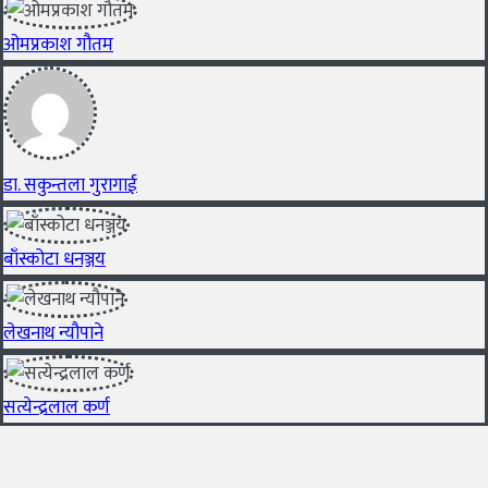
ओमप्रकाश गौतम
डा. सकुन्तला गुरागाई
बाँस्कोटा धनञ्जय
लेखनाथ न्यौपाने
सत्येन्द्रलाल कर्ण