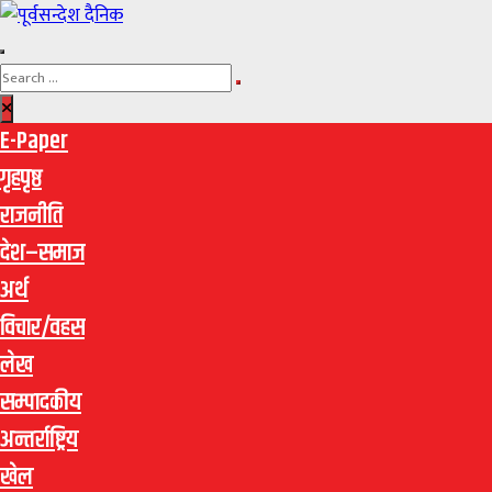
E-Paper
गृहपृष्ठ
राजनीति
देश–समाज
अर्थ
विचार/वहस
लेख
सम्पादकीय
अन्तर्राष्ट्रिय
खेल