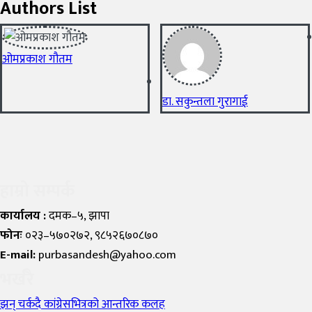
Authors List
ओमप्रकाश गौतम
डा. सकुन्तला गुरागाई
हाम्रो सम्पर्क
कार्यालय :
दमक–५, झापा
फोनः
०२३–५७०२७२, ९८५२६७०८७०
E-mail:
purbasandesh@yahoo.com
भर्खरै
झन् चर्कदै कांग्रेसभित्रको आन्तरिक कलह