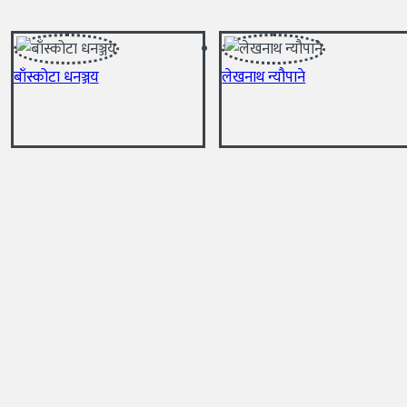
बाँस्कोटा धनञ्जय
लेखनाथ न्यौपाने