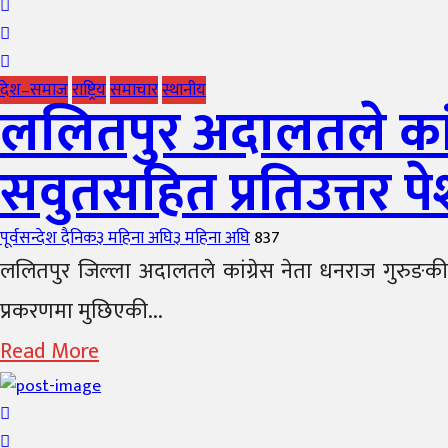
देश–समाज
राष्ट्रिय
समाचार
स्थानीय
ललितपुर अदालतले कांग्
सवुतसहित प्रतिउत्तर प
Author
Posted
पूर्वसन्देश दैनिक
३ महिना अघि
३ महिना अघि
837
on
ललितपुर जिल्ला अदालतले कांग्रेस नेता धनराज गुरुङकी
प्रकरणमा मुछिएकी...
Read More