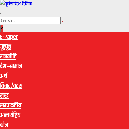
E-Paper
गृहपृष्ठ
राजनीति
देश–समाज
अर्थ
विचार/वहस
लेख
सम्पादकीय
अन्तर्राष्ट्रिय
खेल