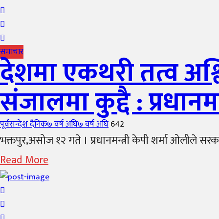
समाचार
देशमा एकथरी तत्व अश
संजालमा कुद्दै : प्रधानम
Author
Posted
पूर्वसन्देश दैनिक
७ वर्ष अघि
७ वर्ष अघि
642
on
भक्तपुर,असोज १२ गते । प्रधानमन्त्री केपी शर्मा ओलीले सरकार
Read More