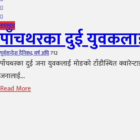
समाचार
पाँचथरका दुई युवकलाई 
Author
Posted
पूर्वसन्देश दैनिक
६ वर्ष अघि
712
on
पाँचथरका दुई जना युवकलाई मोङको टाँडीस्थित क्वारेन्
जनालाई...
Read More