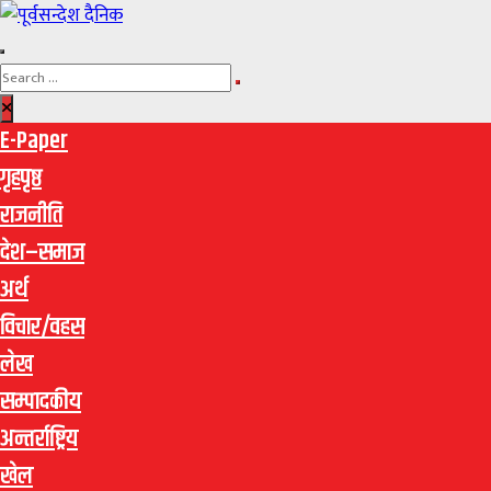
E-Paper
गृहपृष्ठ
राजनीति
देश–समाज
अर्थ
विचार/वहस
लेख
सम्पादकीय
अन्तर्राष्ट्रिय
खेल