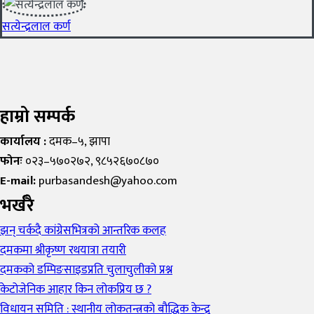
सत्येन्द्रलाल कर्ण
हाम्रो सम्पर्क
कार्यालय :
दमक–५, झापा
फोनः
०२३–५७०२७२, ९८५२६७०८७०
E-mail:
purbasandesh@yahoo.com
भर्खरै
झन् चर्कदै कांग्रेसभित्रको आन्तरिक कलह
दमकमा श्रीकृष्ण रथयात्रा तयारी
दमकको डम्पिङसाइडप्रति चुलाचुलीको प्रश्न
केटोजेनिक आहार किन लोकप्रिय छ ?
विधायन समिति : स्थानीय लोकतन्त्रको बौद्धिक केन्द्र