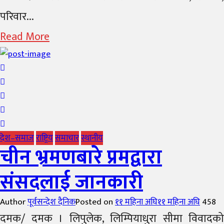
परिवार...
Read More
देश–समाज
राष्ट्रिय
समाचार
स्थानीय
चीन भ्रमणबारे प्रमद्वारा
संसदलाई जानकारी
Author
पूर्वसन्देश दैनिक
Posted on
११ महिना अघि
११ महिना अघि
458
दमक/ दमक । लिपुलेक, लिम्पियाधुरा सीमा विवादको