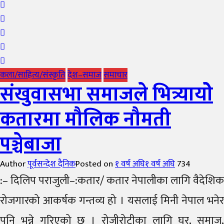
कला/साहित्य/संस्कृति
देश–समाज
समाचार
संखुवासभा समाजले भित्र्यायोे
कतारमा मौलिक नौमती
पञ्चेबाजा
Author
पूर्वसन्देश दैनिक
Posted on
१ वर्ष अघि
१ वर्ष अघि
734
:– दिलिप पराजुली–:कतार/ कतार नेपालीका लागि वैदेशिक
रोजगारको आकर्षक गन्तव्य हो । यसलाई मिनी नेपाल भनेर
पनि भन्ने गरिएको छ । रोजीरोटीका लागि घर, समाज,