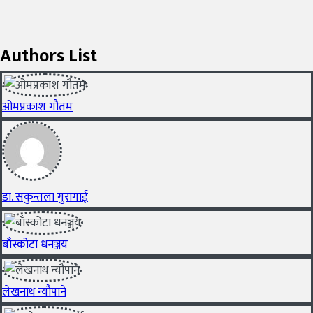
Authors List
ओमप्रकाश गौतम
डा. सकुन्तला गुरागाई
बाँस्कोटा धनञ्जय
लेखनाथ न्यौपाने