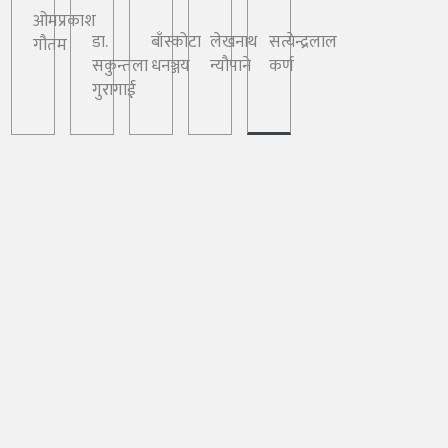
ओमप्रकाश
डा.
बाँस्कोटा
लेखनाथ
सत्येन्द्रलाल
गौतम
सकुन्तला
धनञ्जय
न्यौपाने
कर्ण
गुरागाई