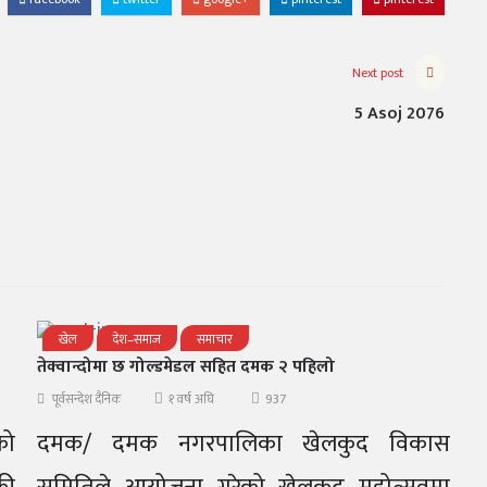
Next post
5 Asoj 2076
खेल
देश–समाज
समाचार
तेक्वान्दोमा छ गोल्डमेडल सहित दमक २ पहिलो
937
पूर्वसन्देश दैनिक
१ वर्ष अघि
को
दमक/ दमक नगरपालिका खेलकुद विकास