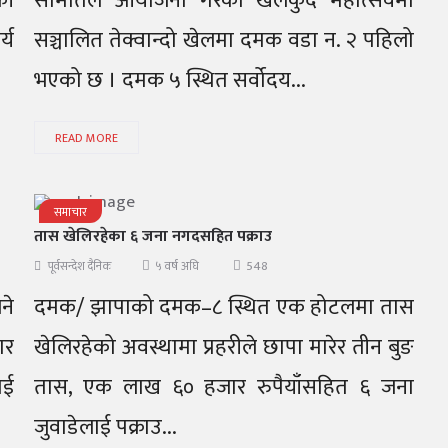
की
समितिले आयोजना गरेको खेलकुद महोत्सवमा
्य
सञ्चालित तेक्वान्दो खेलमा दमक वडा न. २ पहिलो
भएको छ । दमक ५ स्थित सर्वोदय...
READ MORE
समाचार
तास खेलिरहेका ६ जना नगदसहित पक्राउ
548
पूर्वसन्देश दैनिक
५ वर्ष अघि
ने
दमक/ झापाको दमक–८ स्थित एक होटलमा तास
ार
खेलिरहेको अवस्थामा प्रहरीले छापा मारेर तीन बुङ
ाई
तास, एक लाख ६० हजार रुपैयाँसहित ६ जना
जुवाडेलाई पक्राउ...