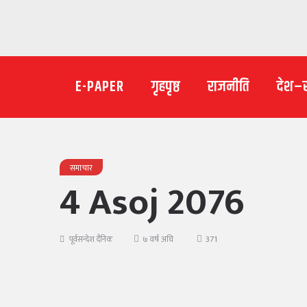
E-PAPER
गृहपृष्ठ
राजनीति
देश–
समाचार
4 Asoj 2076
371
पूर्वसन्देश दैनिक
७ वर्ष अघि