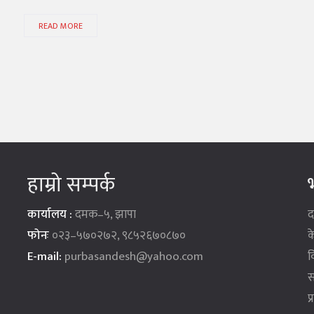
READ MORE
हाम्रो सम्पर्क
भ
कार्यालय :
दमक–५, झापा
द
फोनः
०२३–५७०२७२, ९८५२६७०८७०
क
E-mail:
purbasandesh@yahoo.com
व
स
प