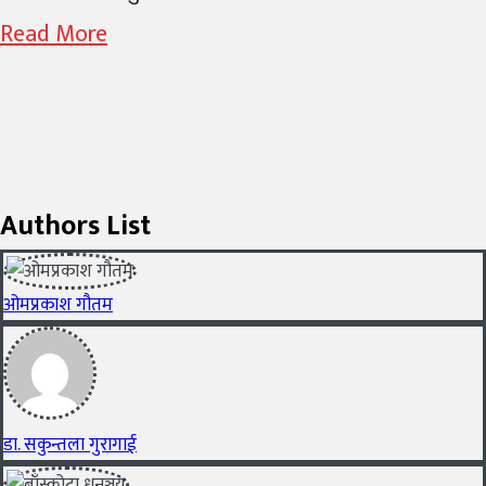
Read More
Authors List
ओमप्रकाश गौतम
डा. सकुन्तला गुरागाई