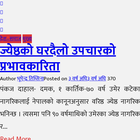
देश–समाज
मुख्य
ज्येष्ठको घरदैलो उपचारको
प्रभावकारिता
Author
भूपेन्द्र तिम्सिना
Posted on
३ वर्ष अघि
३ वर्ष अघि
370
पंकज दाहाल- दमक, १ कार्तिक-७० वर्ष उमेर कटेका
नागरिकलाई नेपालको कानूनअनुसार वरिष्ठ ज्येष्ठ नागरिक
भनिन्छ । त्यसमा पनि ९० वर्षमाथिको उमेरका ज्येष्ठ नागरिक
र...
Read More