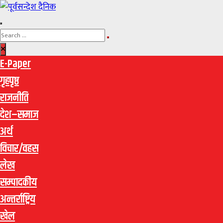
E-Paper
गृहपृष्ठ
राजनीति
देश–समाज
अर्थ
विचार/वहस
लेख
सम्पादकीय
अन्तर्राष्ट्रिय
खेल