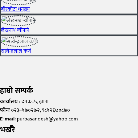
बाँस्कोटा धनञ्जय
लेखनाथ न्यौपाने
सत्येन्द्रलाल कर्ण
हाम्रो सम्पर्क
कार्यालय :
दमक–५, झापा
फोनः
०२३–५७०२७२, ९८५२६७०८७०
E-mail:
purbasandesh@yahoo.com
भर्खरै