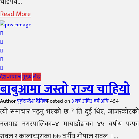
चाडपर्व...
Read More
देश–समाज
मुख्य
लेख
बाबुआमा जस्तो राज्य चाहियो
Author
पूर्वसन्देश दैनिक
Posted on
३ वर्ष अघि
३ वर्ष अघि
454
त्यो समाचार पढ्नु भएको छ ? ति दुई थिए, जाजरकोटको
नलगाड नगरपालिका–४ मायाडाँडाका ४५ वर्षीय पम्फा
रावल र कालाच्युराका ७७ वर्षीय गोपाल रावल ।...