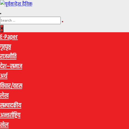
E-Paper
गृहपृष्ठ
राजनीति
देश–समाज
अर्थ
विचार/वहस
लेख
सम्पादकीय
अन्तर्राष्ट्रिय
खेल