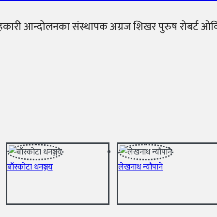
ा सहकारी आन्दोलनका संस्थापक अग्रज शिखर पुरुष रोबर्ट ओव
बाँस्कोटा धनञ्जय
लेखनाथ न्यौपाने