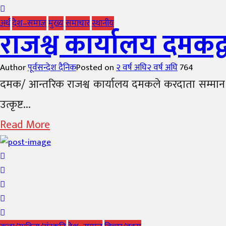
अर्थ
देश–समाज
मुख्य
समाचार
स्थानीय
राजश्व कार्यालय दमकद
Author
पूर्वसन्देश दैनिक
Posted on
२ वर्ष अघि
२ वर्ष अघि
764
दमक/ आन्तरिक राजश्व कार्यालय दमकले करदाता सम्मान त
उत्कृष्ट...
Read More