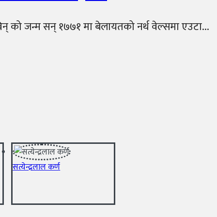
िन् को जन्म सन् १७७१ मा बेलायतको नर्थ वेल्समा एउटा...
सत्येन्द्रलाल कर्ण