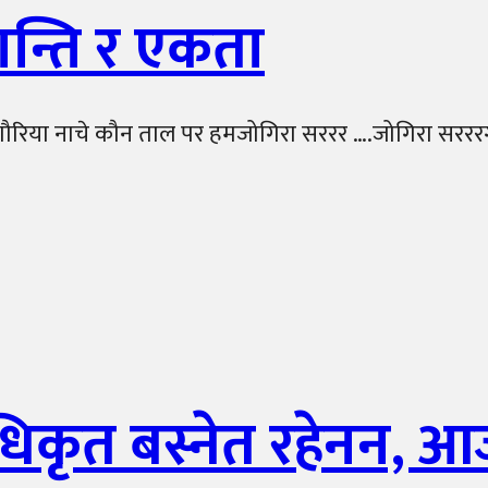
ान्ति र एकता
िया नाचे कौन ताल पर हमजोगिरा सररर ….जोगिरा सरररगत च
िकृत बस्नेत रहेनन, 