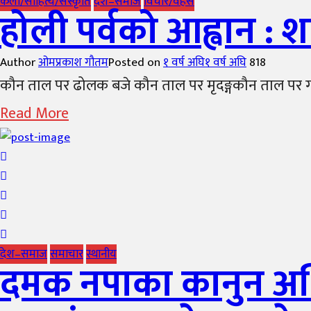
कला/साहित्य/संस्कृति
देश–समाज
विचार/वहस
होली पर्वको आह्वान : श
Author
ओमप्रकाश गौतम
Posted on
१ वर्ष अघि
१ वर्ष अघि
818
कौन ताल पर ढोलक बजे कौन ताल पर मृदङ्गकौन ताल पर गौर
Read More
देश–समाज
समाचार
स्थानीय
दमक नपाका कानुन अध