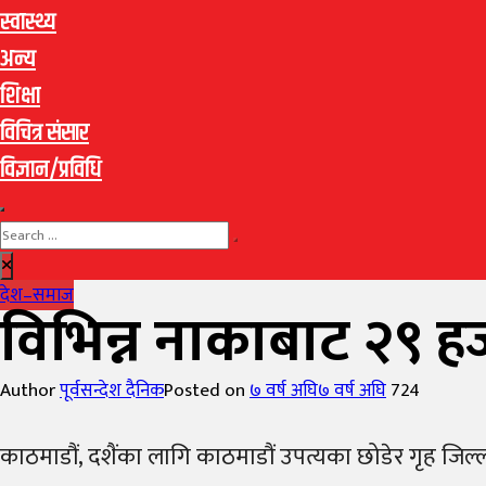
स्वास्थ्य
अन्य
शिक्षा
विचित्र संसार
विज्ञान/प्रविधि
देश–समाज
विभिन्न नाकाबाट २९ ह
Author
पूर्वसन्देश दैनिक
Posted on
७ वर्ष अघि
७ वर्ष अघि
724
काठमाडौं, दशैंका लागि काठमाडौं उपत्यका छोडेर गृह जिल्ल