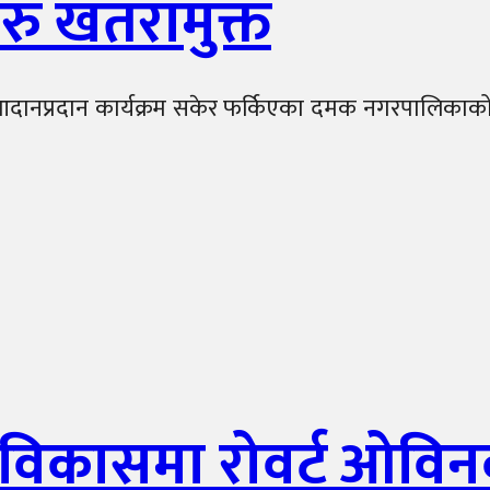
हरु खतरामुक्त
दानप्रदान कार्यक्रम सकेर फर्किएका दमक नगरपालिकाको
िकासमा रोवर्ट ओविन