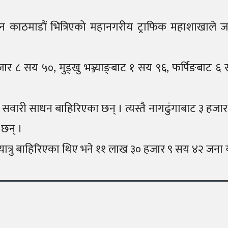
साधन काठमाडौं भित्रिएको महानगरीय ट्राफिक महाशाखाल
र ८ सय ५०, मुड्खु भञ्ज्याङ्बाट १ सय ९६, फर्पिङबाट ६
ी साधन बाहिरिएका छन् । त्यस्तै नागढुंगाबाट ३ हजार ८ 
छन् ।
रु बाहिरिएका थिए भने ११ लाख ३० हजार ९ सय ४२ जना यात्