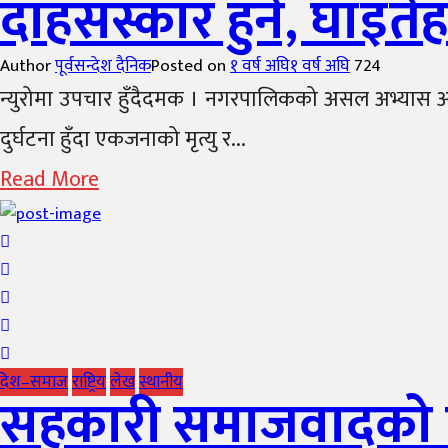
दाहसंस्कार हुने, घाइते
Author
पूर्वसन्देश दैनिक
Posted on
१ वर्ष अघि
१ वर्ष अघि
724
न्युरोमा उपचार हुँदैदमक । नगरपालिकको असल अभ्यास आ
दुर्घटना हुँदा एकजनाको मृत्यु र...
Read More
देश–समाज
राष्ट्रिय
लेख
स्थानीय
सहकारी समाजवादको व