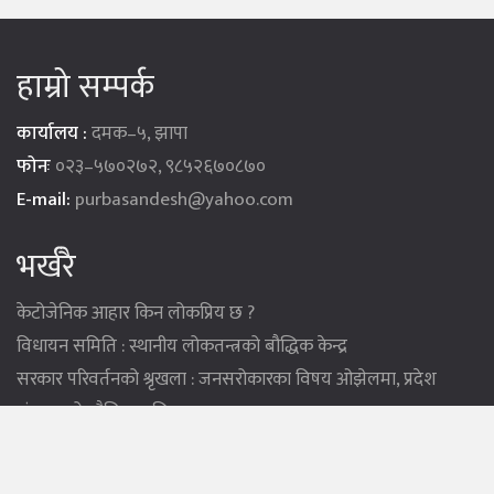
हाम्रो सम्पर्क
कार्यालय :
दमक–५, झापा
फोनः
०२३–५७०२७२, ९८५२६७०८७०
E-mail:
purbasandesh@yahoo.com
भर्खरै
केटोजेनिक आहार किन लोकप्रिय छ ?
विधायन समिति : स्थानीय लोकतन्त्रको बौद्धिक केन्द्र
सरकार परिवर्तनको श्रृखला : जनसरोकारका विषय ओझेलमा, प्रदेश
संरचनाको औचित्यमाथि प्रश्न
कृत्रिम बुद्धिमत्तालाई नैतिक शिक्षा दिनु जरुरी छ ?
के नेपाल दंगा फसादमुक्त राष्ट्र बन्न सक्छ ?