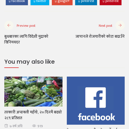
facebook
twitter
google+
pinterest
pinterest
Preview post
Next post
बुधबारका लागि विदेशी मुद्राको
जापानले रोजगारीको कोटा बढाउँने
विनिमयदर
You may also like
तरकारी अचाक्ली महँगो, २० दिनमै बढ्यो
२८९ प्रतिशत
919
७ वर्ष अघि