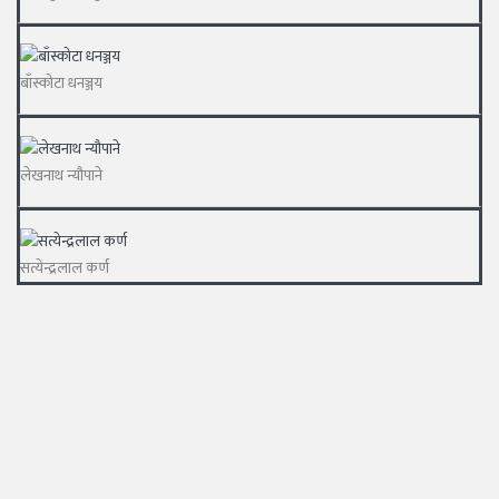
बाँस्कोटा धनञ्जय
लेखनाथ न्यौपाने
सत्येन्द्रलाल कर्ण