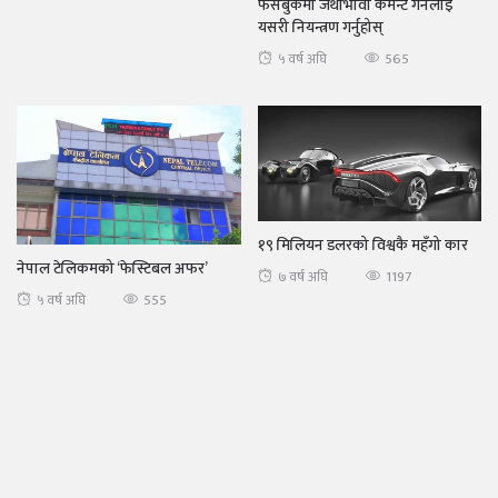
फेसबुकमा जथाभावी कमेन्ट गर्नेलाई
यसरी नियन्त्रण गर्नुहोस्
565
५ वर्ष अघि
१९ मिलियन डलरको विश्वकै महँगो कार
नेपाल टेलिकमको ‘फेस्टिबल अफर’
1197
७ वर्ष अघि
555
५ वर्ष अघि